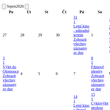
Srpen
2026
Po
Út
St
Čt
Pá
So
31
1
Letní kino
- náhradní
27
28
29
30
termín
1
Zobrazit
všechny
záznamy
ze dne
3
8
1
1
Výlet do
Filmové
Olomouce
plenéry
4
5
6
7
Zobrazit
Zobrazit
všechny
všechny
záznamy
záznamy
ze dne
ze dne
15
14
1
1
Cyklovýlet
Letní kino
stezkou
v Prstné