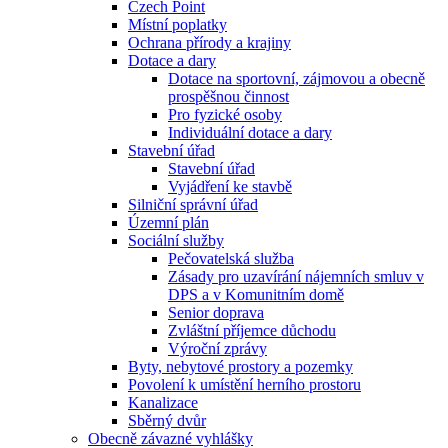
Czech Point
Místní poplatky
Ochrana přírody a krajiny
Dotace a dary
Dotace na sportovní, zájmovou a obecně
prospěšnou činnost
Pro fyzické osoby
Individuální dotace a dary
Stavební úřad
Stavební úřad
Vyjádření ke stavbě
Silniční správní úřad
Územní plán
Sociální služby
Pečovatelská služba
Zásady pro uzavírání nájemních smluv v
DPS a v Komunitním domě
Senior doprava
Zvláštní příjemce důchodu
Výroční zprávy
Byty, nebytové prostory a pozemky
Povolení k umístění herního prostoru
Kanalizace
Sběrný dvůr
Obecně závazné vyhlášky