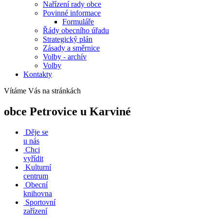
Nařízení rady obce
Povinné informace
Formuláře
Řády obecního úřadu
Strategický plán
Zásady a směrnice
Volby - archív
Volby
Kontakty
Vítáme Vás na stránkách
obce Petrovice u Karviné
Děje se
u nás
Chci
vyřídit
Kulturní
centrum
Obecní
knihovna
Sportovní
zařízení