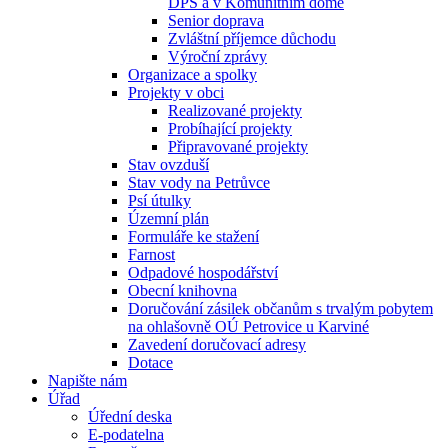
DPS a v Komunitním domě
Senior doprava
Zvláštní příjemce důchodu
Výroční zprávy
Organizace a spolky
Projekty v obci
Realizované projekty
Probíhající projekty
Připravované projekty
Stav ovzduší
Stav vody na Petrůvce
Psí útulky
Územní plán
Formuláře ke stažení
Farnost
Odpadové hospodářství
Obecní knihovna
Doručování zásilek občanům s trvalým pobytem
na ohlašovně OÚ Petrovice u Karviné
Zavedení doručovací adresy
Dotace
Napište nám
Úřad
Úřední deska
E-podatelna