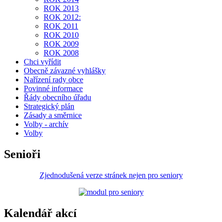
ROK 2013
ROK 2012:
ROK 2011
ROK 2010
ROK 2009
ROK 2008
Chci vyřídit
Obecně závazné vyhlášky
Nařízení rady obce
Povinné informace
Řády obecního úřadu
Strategický plán
Zásady a směrnice
Volby - archív
Volby
Senioři
Zjednodušená verze stránek nejen pro seniory
Kalendář akcí