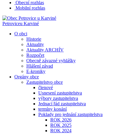
Obecní rozhlas
Mobilní rozhlas
Petrovice
u Karviné
O obci
Historie
Aktuality
Aktuality ARCHÍV
Rozpočet
Obecně závazné vyhlášky
Hlášení závad
E-kroniky
Orgány obce
Zastupitelstvo obce
členové
Usnesení zastupitelstva
výbory zastupitelstva
Jednací řád zastupitelstva
termíny konání
Poklady pro jednání zastupitelstva
ROK 2026
ROK 2025
ROK 2024