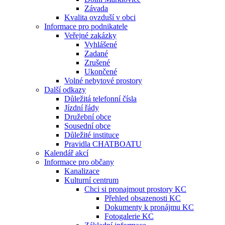
Závada
Kvalita ovzduší v obci
Informace pro podnikatele
Veřejné zakázky
Vyhlášené
Zadané
Zrušené
Ukončené
Volné nebytové prostory
Další odkazy
Důležitá telefonní čísla
Jízdní řády
Družební obce
Sousední obce
Důležité instituce
Pravidla CHATBOATU
Kalendář akcí
Informace pro občany
Kanalizace
Kulturní centrum
Chci si pronajmout prostory KC
Přehled obsazenosti KC
Dokumenty k pronájmu KC
Fotogalerie KC