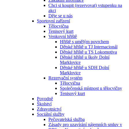
Základní informace
Chci si koupit (rezervovat) vstupenku na
akci
Děje se u nás
Sportovní zařízení
Tělocvična
Tenisový kurt
Venkovní hřiště
Hřiště s umělým povrchem
Dětské hřiště u TJ Internacionál
Dětské hřiště u TS Lokomotiva
Dětské hřiště u školy Dolní
Marklovice
Dětské hřiště u SDH Dolní
Marklovice
Rezervační systém
Tělocvična
Společenská místnost u tělocvičny
Tenisový kurt
Povodně
Školství
Zdravotnictví
Sociální služby
Pečovatelská služba
Zásady pro uzavírání nájemních smluv v