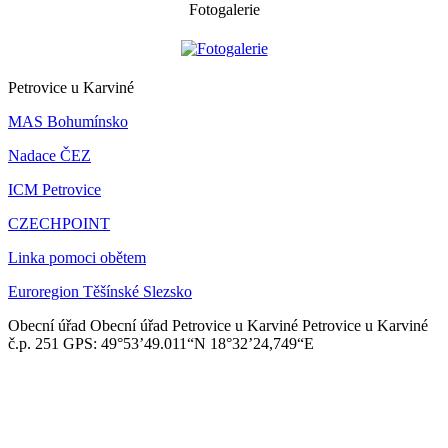
Fotogalerie
Petrovice u Karviné
MAS Bohumínsko
Nadace ČEZ
ICM Petrovice
CZECHPOINT
Linka pomoci obětem
Euroregion Těšínské Slezsko
Obecní úřad
Obecní úřad Petrovice u Karviné
Petrovice u Karviné
č.p. 251
GPS: 49°53’49.011“N
18°32’24,749“E