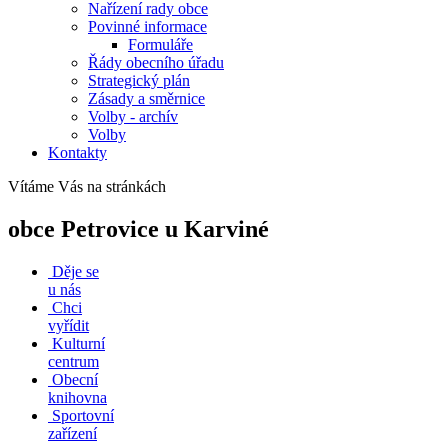
Nařízení rady obce
Povinné informace
Formuláře
Řády obecního úřadu
Strategický plán
Zásady a směrnice
Volby - archív
Volby
Kontakty
Vítáme Vás na stránkách
obce Petrovice u Karviné
Děje se
u nás
Chci
vyřídit
Kulturní
centrum
Obecní
knihovna
Sportovní
zařízení