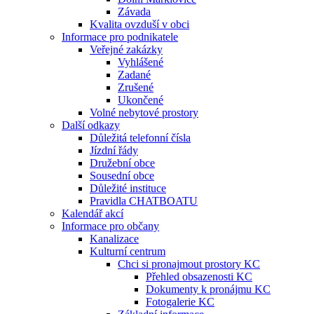
Závada
Kvalita ovzduší v obci
Informace pro podnikatele
Veřejné zakázky
Vyhlášené
Zadané
Zrušené
Ukončené
Volné nebytové prostory
Další odkazy
Důležitá telefonní čísla
Jízdní řády
Družební obce
Sousední obce
Důležité instituce
Pravidla CHATBOATU
Kalendář akcí
Informace pro občany
Kanalizace
Kulturní centrum
Chci si pronajmout prostory KC
Přehled obsazenosti KC
Dokumenty k pronájmu KC
Fotogalerie KC