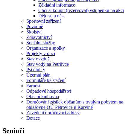
Základní informace
Chci si koupit (rezervovat) vstupenku na akci
Děje se u nás
Sportovní zařízení
Povodně
Školství
Zdravotnictví
Sociální služby
Organizace a spolky
Projekty v obci
Stav ovzduší
Stav vody na Petrůvce
Psí útulky
Územní plán
Formuláře ke stažení
Farnost
Odpadové hospodářství
Obecní knihovna
Doručování zásilek občanům s trvalým pobytem na
ohlašovně OÚ Petrovice u Karviné
Zavedení doručovací adresy
Dotace
Senioři