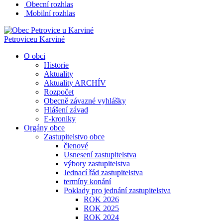
Obecní rozhlas
Mobilní rozhlas
Petrovice
u Karviné
O obci
Historie
Aktuality
Aktuality ARCHÍV
Rozpočet
Obecně závazné vyhlášky
Hlášení závad
E-kroniky
Orgány obce
Zastupitelstvo obce
členové
Usnesení zastupitelstva
výbory zastupitelstva
Jednací řád zastupitelstva
termíny konání
Poklady pro jednání zastupitelstva
ROK 2026
ROK 2025
ROK 2024