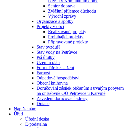
DPS a v Komunitním domě
Senior doprava
Zvláštní příjemce důchodu
Výroční zprávy
Organizace a spolky
Projekty v obci
Realizované projekty
Probíhající projekty
Připravované projekty
Stav ovzduší
Stav vody na Petrůvce
Psí útulky
Územní plán
Formuláře ke stažení
Farnost
Odpadové hospodářství
Obecní knihovna
Doručování zásilek občanům s trvalým pobytem
na ohlašovně OÚ Petrovice u Karviné
Zavedení doručovací adresy
Dotace
Napište nám
Úřad
Úřední deska
E-podatelna