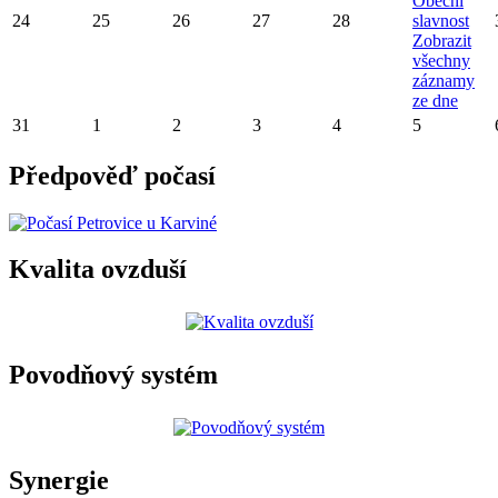
Obecní
24
25
26
27
28
slavnost
Zobrazit
všechny
záznamy
ze dne
31
1
2
3
4
5
Předpověď počasí
Kvalita ovzduší
Povodňový systém
Synergie