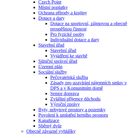
Czech Point
Místní poplatky
Ochrana přírody a krajiny
Dotace a dary
Dotace na sportovní, zájmovou a obecně
prospěšnou činnost
Pro fyzické osoby
Individuální dotace a dary
Stavební úřad
Stavební úřad
Vyjádření ke stavbě
Silniční správní úřad
Územní plán
Sociální služby
Pečovatelská služba
Zásady pro uzavírání nájemních smluv v
DPS a v Komunitním domě
Senior doprava
Zvláštní příjemce důchodu
Výroční zprávy
Byty, nebytové prostory a pozemky
Povolení k umístění herního prostoru
Kanalizace
Sběrný dvůr
Obecně závazné vyhlášky