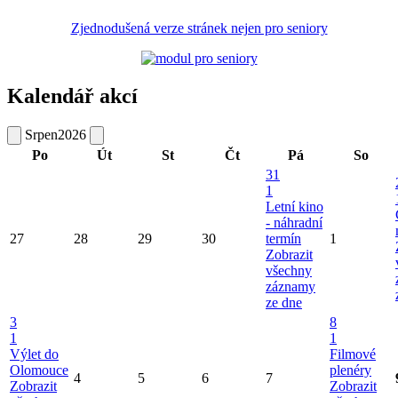
Zjednodušená verze stránek nejen pro seniory
Kalendář akcí
Srpen
2026
Po
Út
St
Čt
Pá
So
31
1
Letní kino
- náhradní
27
28
29
30
termín
1
Zobrazit
všechny
záznamy
ze dne
3
8
1
1
Výlet do
Filmové
Olomouce
plenéry
4
5
6
7
Zobrazit
Zobrazit