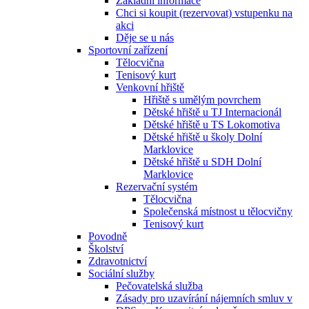
Základní informace
Chci si koupit (rezervovat) vstupenku na
akci
Děje se u nás
Sportovní zařízení
Tělocvična
Tenisový kurt
Venkovní hřiště
Hřiště s umělým povrchem
Dětské hřiště u TJ Internacionál
Dětské hřiště u TS Lokomotiva
Dětské hřiště u školy Dolní
Marklovice
Dětské hřiště u SDH Dolní
Marklovice
Rezervační systém
Tělocvična
Společenská místnost u tělocvičny
Tenisový kurt
Povodně
Školství
Zdravotnictví
Sociální služby
Pečovatelská služba
Zásady pro uzavírání nájemních smluv v