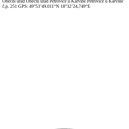
Obecní úřad
Obecní úřad Petrovice u Karviné
Petrovice u Karviné
č.p. 251
GPS: 49°53’49.011“N
18°32’24,749“E