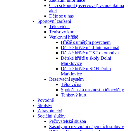
Základní informace
Chci si koupit (rezervovat) vstupenku na
akci
Děje se u nás
Sportovní zařízení
Tělocvična
Tenisový kurt
Venkovní hřiště
Hřiště s umělým povrchem
Dětské hřiště u TJ Internacionál
Dětské hřiště u TS Lokomotiva
Dětské hřiště u školy Dolní
Marklovice
Dětské hřiště u SDH Dolní
Marklovice
Rezervační systém
Tělocvična
Společenská místnost u tělocvičny
Tenisový kurt
Povodně
Školství
Zdravotnictví
Sociální služby
Pečovatelská služba
Zásady pro uzavírání nájemních smluv v