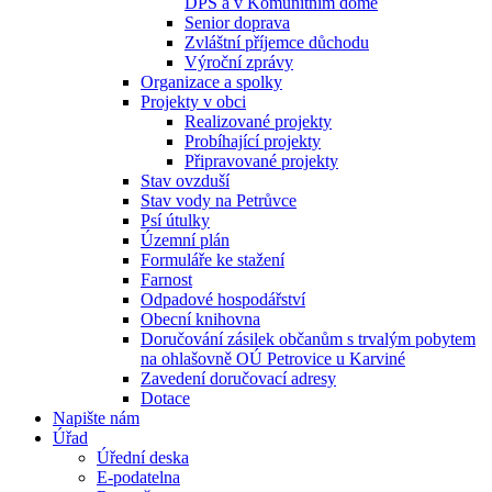
DPS a v Komunitním domě
Senior doprava
Zvláštní příjemce důchodu
Výroční zprávy
Organizace a spolky
Projekty v obci
Realizované projekty
Probíhající projekty
Připravované projekty
Stav ovzduší
Stav vody na Petrůvce
Psí útulky
Územní plán
Formuláře ke stažení
Farnost
Odpadové hospodářství
Obecní knihovna
Doručování zásilek občanům s trvalým pobytem
na ohlašovně OÚ Petrovice u Karviné
Zavedení doručovací adresy
Dotace
Napište nám
Úřad
Úřední deska
E-podatelna