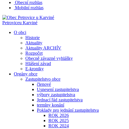
Obecní rozhlas
Mobilní rozhlas
Petrovice
u Karviné
O obci
Historie
Aktuality
Aktuality ARCHÍV
Rozpočet
Obecně závazné vyhlášky
Hlášení závad
E-kroniky
Orgány obce
Zastupitelstvo obce
členové
Usnesení zastupitelstva
výbory zastupitelstva
Jednací řád zastupitelstva
termíny konání
Poklady pro jednání zastupitelstva
ROK 2026
ROK 2025
ROK 2024