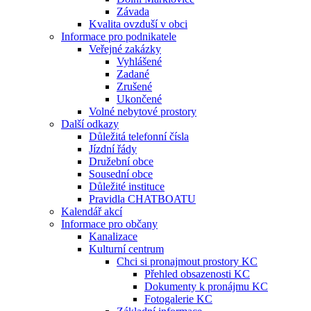
Závada
Kvalita ovzduší v obci
Informace pro podnikatele
Veřejné zakázky
Vyhlášené
Zadané
Zrušené
Ukončené
Volné nebytové prostory
Další odkazy
Důležitá telefonní čísla
Jízdní řády
Družební obce
Sousední obce
Důležité instituce
Pravidla CHATBOATU
Kalendář akcí
Informace pro občany
Kanalizace
Kulturní centrum
Chci si pronajmout prostory KC
Přehled obsazenosti KC
Dokumenty k pronájmu KC
Fotogalerie KC