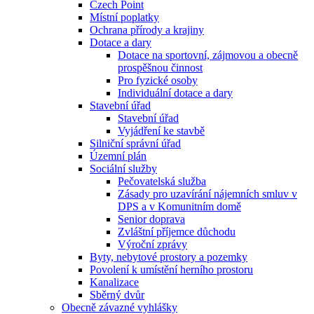
Czech Point
Místní poplatky
Ochrana přírody a krajiny
Dotace a dary
Dotace na sportovní, zájmovou a obecně
prospěšnou činnost
Pro fyzické osoby
Individuální dotace a dary
Stavební úřad
Stavební úřad
Vyjádření ke stavbě
Silniční správní úřad
Územní plán
Sociální služby
Pečovatelská služba
Zásady pro uzavírání nájemních smluv v
DPS a v Komunitním domě
Senior doprava
Zvláštní příjemce důchodu
Výroční zprávy
Byty, nebytové prostory a pozemky
Povolení k umístění herního prostoru
Kanalizace
Sběrný dvůr
Obecně závazné vyhlášky