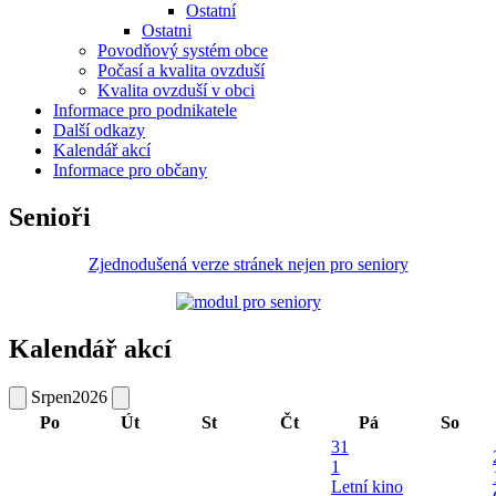
Ostatní
Ostatni
Povodňový systém obce
Počasí a kvalita ovzduší
Kvalita ovzduší v obci
Informace pro podnikatele
Další odkazy
Kalendář akcí
Informace pro občany
Senioři
Zjednodušená verze stránek nejen pro seniory
Kalendář akcí
Srpen
2026
Po
Út
St
Čt
Pá
So
31
1
Letní kino