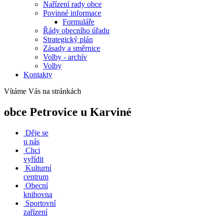
Nařízení rady obce
Povinné informace
Formuláře
Řády obecního úřadu
Strategický plán
Zásady a směrnice
Volby - archív
Volby
Kontakty
Vítáme Vás na stránkách
obce Petrovice u Karviné
Děje se
u nás
Chci
vyřídit
Kulturní
centrum
Obecní
knihovna
Sportovní
zařízení