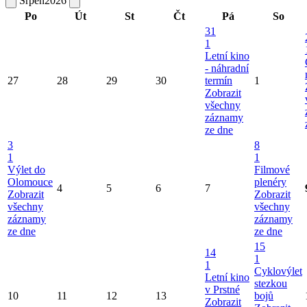
Srpen
2026
Po
Út
St
Čt
Pá
So
31
1
Letní kino
- náhradní
27
28
29
30
termín
1
Zobrazit
všechny
záznamy
ze dne
3
8
1
1
Výlet do
Filmové
Olomouce
plenéry
4
5
6
7
Zobrazit
Zobrazit
všechny
všechny
záznamy
záznamy
ze dne
ze dne
15
14
1
1
Cyklovýlet
Letní kino
stezkou
v Prstné
10
11
12
13
bojů
Zobrazit