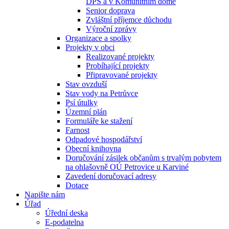
DPS a v Komunitním domě
Senior doprava
Zvláštní příjemce důchodu
Výroční zprávy
Organizace a spolky
Projekty v obci
Realizované projekty
Probíhající projekty
Připravované projekty
Stav ovzduší
Stav vody na Petrůvce
Psí útulky
Územní plán
Formuláře ke stažení
Farnost
Odpadové hospodářství
Obecní knihovna
Doručování zásilek občanům s trvalým pobytem
na ohlašovně OÚ Petrovice u Karviné
Zavedení doručovací adresy
Dotace
Napište nám
Úřad
Úřední deska
E-podatelna