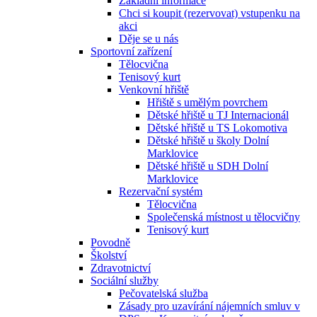
Základní informace
Chci si koupit (rezervovat) vstupenku na
akci
Děje se u nás
Sportovní zařízení
Tělocvična
Tenisový kurt
Venkovní hřiště
Hřiště s umělým povrchem
Dětské hřiště u TJ Internacionál
Dětské hřiště u TS Lokomotiva
Dětské hřiště u školy Dolní
Marklovice
Dětské hřiště u SDH Dolní
Marklovice
Rezervační systém
Tělocvična
Společenská místnost u tělocvičny
Tenisový kurt
Povodně
Školství
Zdravotnictví
Sociální služby
Pečovatelská služba
Zásady pro uzavírání nájemních smluv v