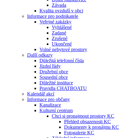
Závada
Kvalita ovzduší v obci
Informace pro podnikatele
Veřejné zakázky
Vyhlášené
Zadané
Zrušené
Ukončené
Volné nebytové prostory
Další odkazy
Důležitá telefonní čísla
Jízdní řády
Družební obce
Sousední obce
Důležité instituce
Pravidla CHATBOATU
Kalendář akcí
Informace pro občany
Kanalizace
Kulturní centrum
Chci si pronajmout prostory KC
Přehled obsazenosti KC
Dokumenty k pronájmu KC
Fotogalerie KC