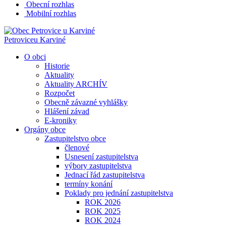
Obecní rozhlas
Mobilní rozhlas
Petrovice
u Karviné
O obci
Historie
Aktuality
Aktuality ARCHÍV
Rozpočet
Obecně závazné vyhlášky
Hlášení závad
E-kroniky
Orgány obce
Zastupitelstvo obce
členové
Usnesení zastupitelstva
výbory zastupitelstva
Jednací řád zastupitelstva
termíny konání
Poklady pro jednání zastupitelstva
ROK 2026
ROK 2025
ROK 2024