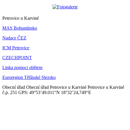
Petrovice u Karviné
MAS Bohumínsko
Nadace ČEZ
ICM Petrovice
CZECHPOINT
Linka pomoci obětem
Euroregion Těšínské Slezsko
Obecní úřad
Obecní úřad Petrovice u Karviné
Petrovice u Karviné
č.p. 251
GPS: 49°53’49.011“N
18°32’24,749“E