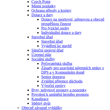
Czech Point
Místní poplatky
Ochrana přírody a krajiny
Dotace a dary
Dotace na sportovní, zájmovou a obecně
prospěšnou činnost
Pro fyzické osoby
Individuální dotace a dary
Stavební úřad
Stavební úřad
Vyjádření ke stavbě
Silniční správní úřad
Územní plán
Sociální služby
Pečovatelská služba
Zásady pro uzavírání nájemních smluv v
DPS a v Komunitním domě
Senior doprava
Zvláštní příjemce důchodu
Výroční zprávy
Byty, nebytové prostory a pozemky
Povolení k umístění herního prostoru
Kanalizace
Sběrný dvůr
Obecně závazné vyhlášky