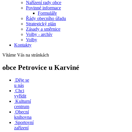
Nařízení rady obce
Povinné informace
Formuláře
Řády obecního úřadu
Strategický plán
Zásady a směrnice
Volby - archív
Volby
Kontakty
Vítáme Vás na stránkách
obce Petrovice u Karviné
Děje se
u nás
Chci
vyřídit
Kulturní
centrum
Obecní
knihovna
Sportovní
zařízení