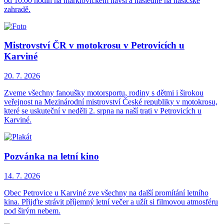
od 10.00 hodin na marklovickém návsí a následně na hasičské
zahradě.
Mistrovství ČR v motokrosu v Petrovicích u
Karviné
20. 7.
2026
Zveme všechny fanoušky motorsportu, rodiny s dětmi i širokou
veřejnost na Mezinárodní mistrovství České republiky v motokrosu,
které se uskuteční v neděli 2. srpna na naší trati v Petrovicích u
Karviné.
Pozvánka na letní kino
14. 7.
2026
Obec Petrovice u Karviné zve všechny na další promítání letního
kina. Přijďte strávit příjemný letní večer a užít si filmovou atmosféru
pod širým nebem.