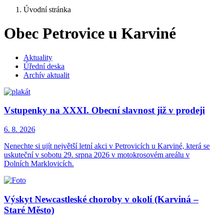
Úvodní stránka
Obec Petrovice u Karviné
Aktuality
Úřední deska
Archív aktualit
Vstupenky na XXXI. Obecní slavnost již v prodeji
6. 8.
2026
Nenechte si ujít největší letní akci v Petrovicích u Karviné, která se
uskuteční v sobotu 29. srpna 2026 v motokrosovém areálu v
Dolních Marklovicích.
Výskyt Newcastleské choroby v okolí (Karviná –
Staré Město)