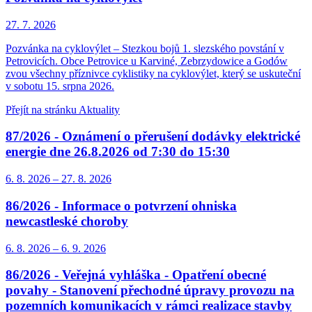
27. 7.
2026
Pozvánka na cyklovýlet – Stezkou bojů 1. slezského povstání v
Petrovicích. Obce Petrovice u Karviné, Zebrzydowice a Godów
zvou všechny příznivce cyklistiky na cyklovýlet, který se uskuteční
v sobotu 15. srpna 2026.
Přejít na stránku Aktuality
87/2026 - Oznámení o přerušení dodávky elektrické
energie dne 26.8.2026 od 7:30 do 15:30
6. 8.
2026
–
27. 8.
2026
86/2026 - Informace o potvrzení ohniska
newcastleské choroby
6. 8.
2026
–
6. 9.
2026
86/2026 - Veřejná vyhláška - Opatření obecné
povahy - Stanovení přechodné úpravy provozu na
pozemních komunikacích v rámci realizace stavby