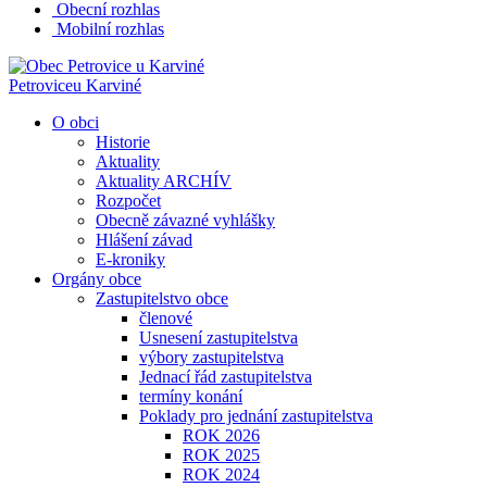
Obecní rozhlas
Mobilní rozhlas
Petrovice
u Karviné
O obci
Historie
Aktuality
Aktuality ARCHÍV
Rozpočet
Obecně závazné vyhlášky
Hlášení závad
E-kroniky
Orgány obce
Zastupitelstvo obce
členové
Usnesení zastupitelstva
výbory zastupitelstva
Jednací řád zastupitelstva
termíny konání
Poklady pro jednání zastupitelstva
ROK 2026
ROK 2025
ROK 2024