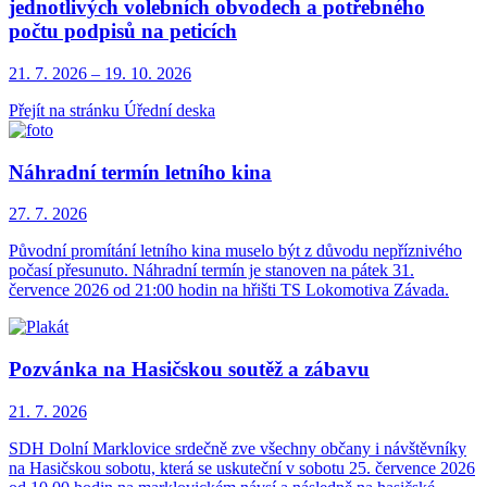
jednotlivých volebních obvodech a potřebného
počtu podpisů na peticích
21. 7.
2026
–
19. 10.
2026
Přejít na stránku Úřední deska
Náhradní termín letního kina
27. 7.
2026
Původní promítání letního kina muselo být z důvodu nepříznivého
počasí přesunuto. Náhradní termín je stanoven na pátek 31.
července 2026 od 21:00 hodin na hřišti TS Lokomotiva Závada.
Pozvánka na Hasičskou soutěž a zábavu
21. 7.
2026
SDH Dolní Marklovice srdečně zve všechny občany i návštěvníky
na Hasičskou sobotu, která se uskuteční v sobotu 25. července 2026