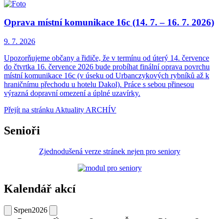
Oprava místní komunikace 16c (14. 7. – 16. 7. 2026)
9. 7.
2026
Upozorňujeme občany a řidiče, že v termínu od úterý 14. července
do čtvrtka 16. července 2026 bude probíhat finální oprava povrchu
místní komunikace 16c (v úseku od Urbanczykových rybníků až k
hraničnímu přechodu u hotelu Dakol). Práce s sebou přinesou
výrazná dopravní omezení a úplné uzavírky.
Přejít na stránku Aktuality ARCHÍV
Senioři
Zjednodušená verze stránek nejen pro seniory
Kalendář akcí
Srpen
2026