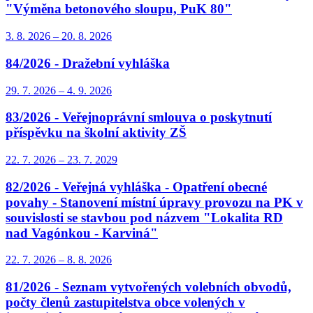
"Výměna betonového sloupu, PuK 80"
3. 8.
2026
–
20. 8.
2026
84/2026 - Dražební vyhláška
29. 7.
2026
–
4. 9.
2026
83/2026 - Veřejnoprávní smlouva o poskytnutí
příspěvku na školní aktivity ZŠ
22. 7.
2026
–
23. 7.
2029
82/2026 - Veřejná vyhláška - Opatření obecné
povahy - Stanovení místní úpravy provozu na PK v
souvislosti se stavbou pod názvem "Lokalita RD
nad Vagónkou - Karviná"
22. 7.
2026
–
8. 8.
2026
81/2026 - Seznam vytvořených volebních obvodů,
počty členů zastupitelstva obce volených v