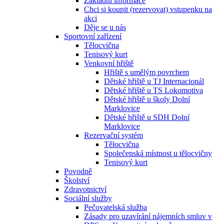
Základní informace
Chci si koupit (rezervovat) vstupenku na
akci
Děje se u nás
Sportovní zařízení
Tělocvična
Tenisový kurt
Venkovní hřiště
Hřiště s umělým povrchem
Dětské hřiště u TJ Internacionál
Dětské hřiště u TS Lokomotiva
Dětské hřiště u školy Dolní
Marklovice
Dětské hřiště u SDH Dolní
Marklovice
Rezervační systém
Tělocvična
Společenská místnost u tělocvičny
Tenisový kurt
Povodně
Školství
Zdravotnictví
Sociální služby
Pečovatelská služba
Zásady pro uzavírání nájemních smluv v