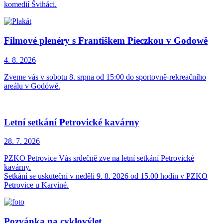
komedií Šviháci.
Filmové plenéry s Františkem Pieczkou v Godowě
4. 8.
2026
Zveme vás v sobotu 8. srpna od 15:00 do sportovně-rekreačního
areálu v Godówě.
Letní setkání Petrovické kavárny
28. 7.
2026
PZKO Petrovice Vás srdečně zve na letní setkání Petrovické
kavárny.
Setkání se uskuteční v neděli 9. 8. 2026 od 15.00 hodin v PZKO
Petrovice u Karviné.
Pozvánka na cyklovýlet