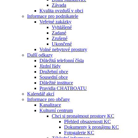
Závada
Kvalita ovzduší v obci
Informace pro podnikatele
Veřejné zakázky
Vyhlášené
Zadané
Zrušené
Ukončené
Volné nebytové prostory
Další odkazy
Důležitá telefonní čísla
Jízdní řády
Družební obce
Sousední obce
Důležité instituce
Pravidla CHATBOATU
Kalendář akcí
Informace pro občany
Kanalizace
Kulturní centrum
Chci si pronajmout prostory KC
Přehled obsazenosti KC
Dokumenty k pronájmu KC
Fotogalerie KC