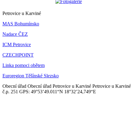
Petrovice u Karviné
MAS Bohumínsko
Nadace ČEZ
ICM Petrovice
CZECHPOINT
Linka pomoci obětem
Euroregion Těšínské Slezsko
Obecní úřad
Obecní úřad Petrovice u Karviné
Petrovice u Karviné
č.p. 251
GPS: 49°53’49.011“N
18°32’24,749“E