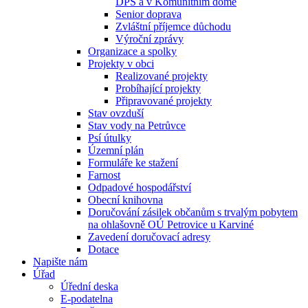
DPS a v Komunitním domě
Senior doprava
Zvláštní příjemce důchodu
Výroční zprávy
Organizace a spolky
Projekty v obci
Realizované projekty
Probíhající projekty
Připravované projekty
Stav ovzduší
Stav vody na Petrůvce
Psí útulky
Územní plán
Formuláře ke stažení
Farnost
Odpadové hospodářství
Obecní knihovna
Doručování zásilek občanům s trvalým pobytem
na ohlašovně OÚ Petrovice u Karviné
Zavedení doručovací adresy
Dotace
Napište nám
Úřad
Úřední deska
E-podatelna