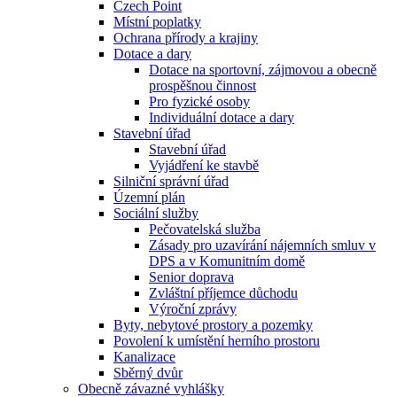
Czech Point
Místní poplatky
Ochrana přírody a krajiny
Dotace a dary
Dotace na sportovní, zájmovou a obecně
prospěšnou činnost
Pro fyzické osoby
Individuální dotace a dary
Stavební úřad
Stavební úřad
Vyjádření ke stavbě
Silniční správní úřad
Územní plán
Sociální služby
Pečovatelská služba
Zásady pro uzavírání nájemních smluv v
DPS a v Komunitním domě
Senior doprava
Zvláštní příjemce důchodu
Výroční zprávy
Byty, nebytové prostory a pozemky
Povolení k umístění herního prostoru
Kanalizace
Sběrný dvůr
Obecně závazné vyhlášky