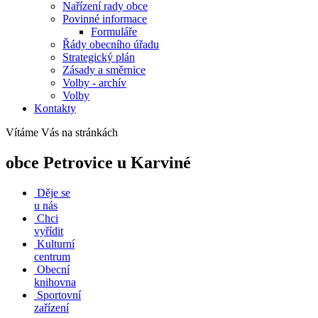
Nařízení rady obce
Povinné informace
Formuláře
Řády obecního úřadu
Strategický plán
Zásady a směrnice
Volby - archív
Volby
Kontakty
Vítáme Vás na stránkách
obce Petrovice u Karviné
Děje se
u nás
Chci
vyřídit
Kulturní
centrum
Obecní
knihovna
Sportovní
zařízení