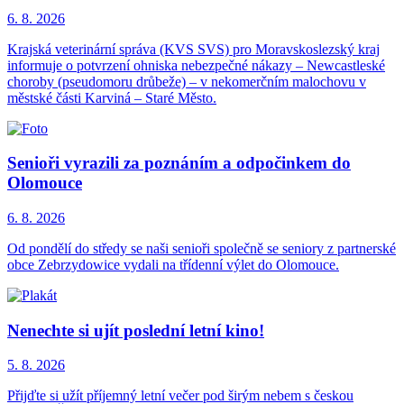
6. 8.
2026
Krajská veterinární správa (KVS SVS) pro Moravskoslezský kraj
informuje o potvrzení ohniska nebezpečné nákazy – Newcastleské
choroby (pseudomoru drůbeže) – v nekomerčním malochovu v
městské části Karviná – Staré Město.
Senioři vyrazili za poznáním a odpočinkem do
Olomouce
6. 8.
2026
Od pondělí do středy se naši senioři společně se seniory z partnerské
obce Zebrzydowice vydali na třídenní výlet do Olomouce.
Nenechte si ujít poslední letní kino!
5. 8.
2026
Přijďte si užít příjemný letní večer pod širým nebem s českou