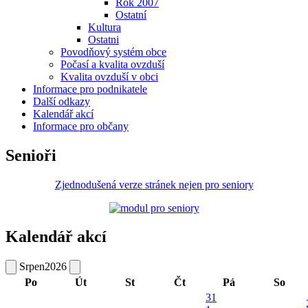
Rok 2007
Ostatní
Kultura
Ostatni
Povodňový systém obce
Počasí a kvalita ovzduší
Kvalita ovzduší v obci
Informace pro podnikatele
Další odkazy
Kalendář akcí
Informace pro občany
Senioři
Zjednodušená verze stránek nejen pro seniory
Kalendář akcí
Srpen
2026
Po
Út
St
Čt
Pá
So
31