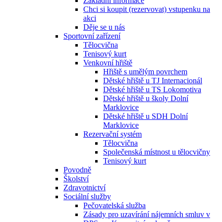
Základní informace
Chci si koupit (rezervovat) vstupenku na
akci
Děje se u nás
Sportovní zařízení
Tělocvična
Tenisový kurt
Venkovní hřiště
Hřiště s umělým povrchem
Dětské hřiště u TJ Internacionál
Dětské hřiště u TS Lokomotiva
Dětské hřiště u školy Dolní
Marklovice
Dětské hřiště u SDH Dolní
Marklovice
Rezervační systém
Tělocvična
Společenská místnost u tělocvičny
Tenisový kurt
Povodně
Školství
Zdravotnictví
Sociální služby
Pečovatelská služba
Zásady pro uzavírání nájemních smluv v