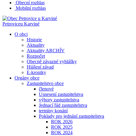
Obecní rozhlas
Mobilní rozhlas
Petrovice
u Karviné
O obci
Historie
Aktuality
Aktuality ARCHÍV
Rozpočet
Obecně závazné vyhlášky
Hlášení závad
E-kroniky
Orgány obce
Zastupitelstvo obce
členové
Usnesení zastupitelstva
výbory zastupitelstva
Jednací řád zastupitelstva
termíny konání
Poklady pro jednání zastupitelstva
ROK 2026
ROK 2025
ROK 2024