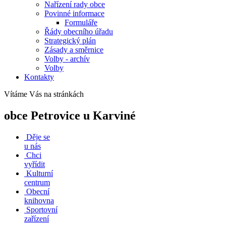
Nařízení rady obce
Povinné informace
Formuláře
Řády obecního úřadu
Strategický plán
Zásady a směrnice
Volby - archív
Volby
Kontakty
Vítáme Vás na stránkách
obce Petrovice u Karviné
Děje se
u nás
Chci
vyřídit
Kulturní
centrum
Obecní
knihovna
Sportovní
zařízení