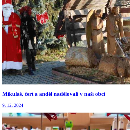
Mikuláš, čert a anděl nadělovali v naší obci
9. 12. 2024