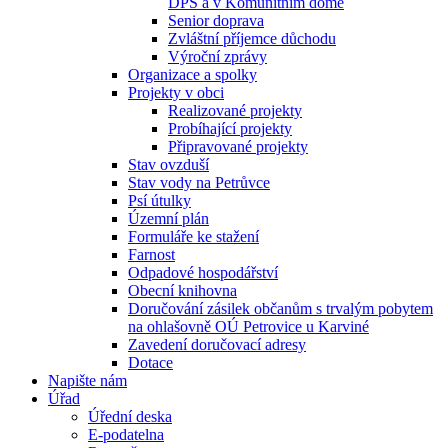
DPS a v Komunitním domě
Senior doprava
Zvláštní příjemce důchodu
Výroční zprávy
Organizace a spolky
Projekty v obci
Realizované projekty
Probíhající projekty
Připravované projekty
Stav ovzduší
Stav vody na Petrůvce
Psí útulky
Územní plán
Formuláře ke stažení
Farnost
Odpadové hospodářství
Obecní knihovna
Doručování zásilek občanům s trvalým pobytem
na ohlašovně OÚ Petrovice u Karviné
Zavedení doručovací adresy
Dotace
Napište nám
Úřad
Úřední deska
E-podatelna