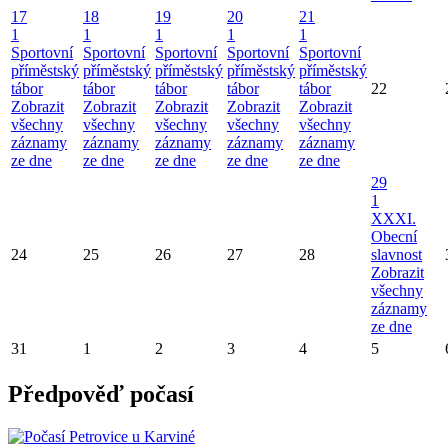
17
18
19
20
21
1
1
1
1
1
Sportovní
Sportovní
Sportovní
Sportovní
Sportovní
příměstský
příměstský
příměstský
příměstský
příměstský
tábor
tábor
tábor
tábor
tábor
22
Zobrazit
Zobrazit
Zobrazit
Zobrazit
Zobrazit
všechny
všechny
všechny
všechny
všechny
záznamy
záznamy
záznamy
záznamy
záznamy
ze dne
ze dne
ze dne
ze dne
ze dne
29
1
XXXI.
Obecní
24
25
26
27
28
slavnost
Zobrazit
všechny
záznamy
ze dne
31
1
2
3
4
5
Předpověď počasí