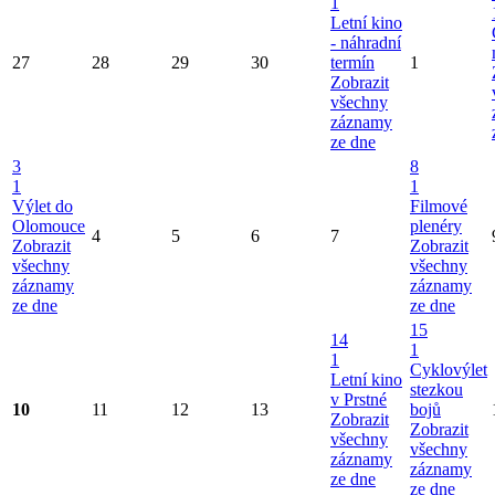
1
Letní kino
- náhradní
27
28
29
30
termín
1
Zobrazit
všechny
záznamy
ze dne
3
8
1
1
Výlet do
Filmové
Olomouce
plenéry
4
5
6
7
Zobrazit
Zobrazit
všechny
všechny
záznamy
záznamy
ze dne
ze dne
15
14
1
1
Cyklovýlet
Letní kino
stezkou
v Prstné
10
11
12
13
bojů
Zobrazit
Zobrazit
všechny
všechny
záznamy
záznamy
ze dne
ze dne