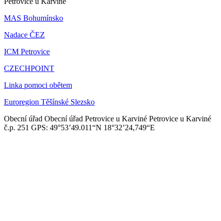
Petrovice u Karviné
MAS Bohumínsko
Nadace ČEZ
ICM Petrovice
CZECHPOINT
Linka pomoci obětem
Euroregion Těšínské Slezsko
Obecní úřad
Obecní úřad Petrovice u Karviné
Petrovice u Karviné
č.p. 251
GPS: 49°53’49.011“N
18°32’24,749“E