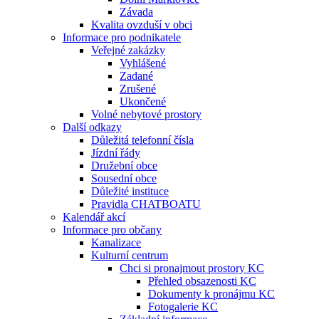
Závada
Kvalita ovzduší v obci
Informace pro podnikatele
Veřejné zakázky
Vyhlášené
Zadané
Zrušené
Ukončené
Volné nebytové prostory
Další odkazy
Důležitá telefonní čísla
Jízdní řády
Družební obce
Sousední obce
Důležité instituce
Pravidla CHATBOATU
Kalendář akcí
Informace pro občany
Kanalizace
Kulturní centrum
Chci si pronajmout prostory KC
Přehled obsazenosti KC
Dokumenty k pronájmu KC
Fotogalerie KC