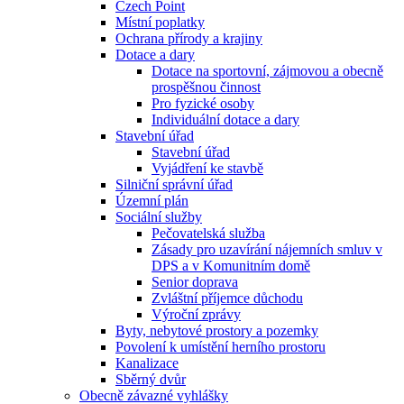
Czech Point
Místní poplatky
Ochrana přírody a krajiny
Dotace a dary
Dotace na sportovní, zájmovou a obecně
prospěšnou činnost
Pro fyzické osoby
Individuální dotace a dary
Stavební úřad
Stavební úřad
Vyjádření ke stavbě
Silniční správní úřad
Územní plán
Sociální služby
Pečovatelská služba
Zásady pro uzavírání nájemních smluv v
DPS a v Komunitním domě
Senior doprava
Zvláštní příjemce důchodu
Výroční zprávy
Byty, nebytové prostory a pozemky
Povolení k umístění herního prostoru
Kanalizace
Sběrný dvůr
Obecně závazné vyhlášky