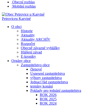
Obecní rozhlas
Mobilní rozhlas
Petrovice
u Karviné
O obci
Historie
Aktuality
Aktuality ARCHÍV
Rozpočet
Obecně závazné vyhlášky
Hlášení závad
E-kroniky
Orgány obce
Zastupitelstvo obce
členové
Usnesení zastupitelstva
výbory zastupitelstva
Jednací řád zastupitelstva
termíny konání
Poklady pro jednání zastupitelstva
ROK 2026
ROK 2025
ROK 2024