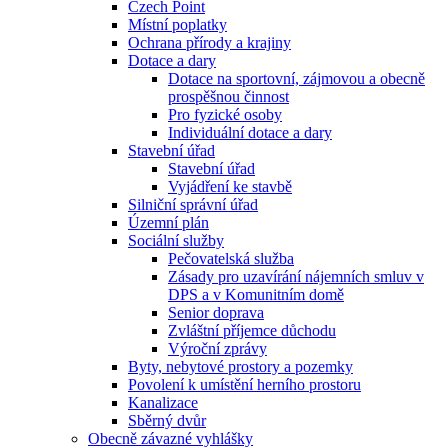
Czech Point
Místní poplatky
Ochrana přírody a krajiny
Dotace a dary
Dotace na sportovní, zájmovou a obecně
prospěšnou činnost
Pro fyzické osoby
Individuální dotace a dary
Stavební úřad
Stavební úřad
Vyjádření ke stavbě
Silniční správní úřad
Územní plán
Sociální služby
Pečovatelská služba
Zásady pro uzavírání nájemních smluv v
DPS a v Komunitním domě
Senior doprava
Zvláštní příjemce důchodu
Výroční zprávy
Byty, nebytové prostory a pozemky
Povolení k umístění herního prostoru
Kanalizace
Sběrný dvůr
Obecně závazné vyhlášky