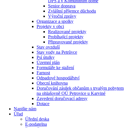
DPS a v Komunitním domě
Senior doprava
Zvláštní příjemce důchodu
Výroční zprávy
Organizace a spolky
Projekty v obci
Realizované projekty
Probíhající projekty
Připravované projekty
Stav ovzduší
Stav vody na Petrůvce
Psí útulky
Územní plán
Formuláře ke stažení
Farnost
Odpadové hospodářství
Obecní knihovna
Doručování zásilek občanům s trvalým pobytem
na ohlašovně OÚ Petrovice u Karviné
Zavedení doručovací adresy
Dotace
Napište nám
Úřad
Úřední deska
E-podatelna