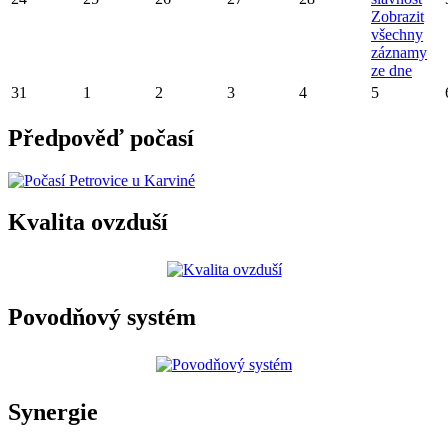
Zobrazit
všechny
záznamy
ze dne
31
1
2
3
4
5
Předpověď počasí
Kvalita ovzduší
Povodňový systém
Synergie