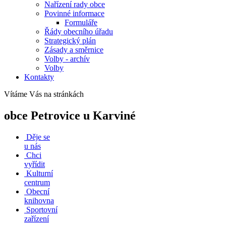
Nařízení rady obce
Povinné informace
Formuláře
Řády obecního úřadu
Strategický plán
Zásady a směrnice
Volby - archív
Volby
Kontakty
Vítáme Vás na stránkách
obce Petrovice u Karviné
Děje se
u nás
Chci
vyřídit
Kulturní
centrum
Obecní
knihovna
Sportovní
zařízení