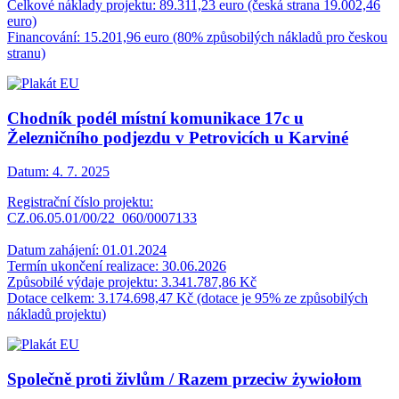
Celkové náklady projektu: 89.311,23 euro (česká strana 19.002,46
euro)
Financování: 15.201,96 euro (80% způsobilých nákladů pro českou
stranu)
Chodník podél místní komunikace 17c u
Železničního podjezdu v Petrovicích u Karviné
Datum:
4. 7. 2025
Registrační číslo projektu:
CZ.06.05.01/00/22_060/0007133
Datum zahájení: 01.01.2024
Termín ukončení realizace: 30.06.2026
Způsobilé výdaje projektu: 3.341.787,86 Kč
Dotace celkem: 3.174.698,47 Kč (dotace je 95% ze způsobilých
nákladů projektu)
Společně proti živlům / Razem przeciw żywiołom