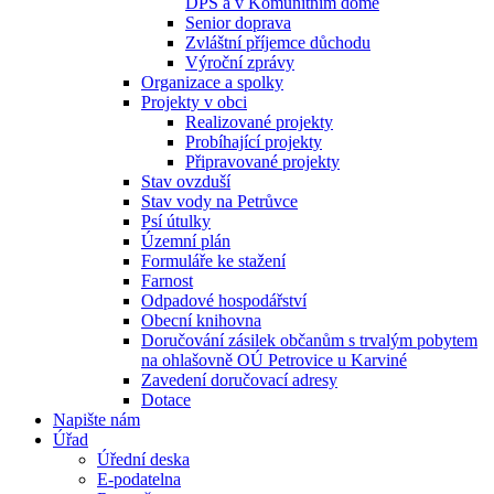
DPS a v Komunitním domě
Senior doprava
Zvláštní příjemce důchodu
Výroční zprávy
Organizace a spolky
Projekty v obci
Realizované projekty
Probíhající projekty
Připravované projekty
Stav ovzduší
Stav vody na Petrůvce
Psí útulky
Územní plán
Formuláře ke stažení
Farnost
Odpadové hospodářství
Obecní knihovna
Doručování zásilek občanům s trvalým pobytem
na ohlašovně OÚ Petrovice u Karviné
Zavedení doručovací adresy
Dotace
Napište nám
Úřad
Úřední deska
E-podatelna