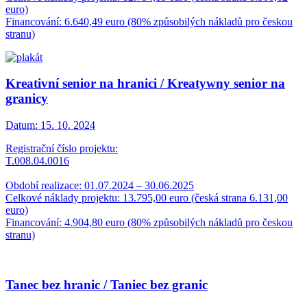
euro)
Financování: 6.640,49 euro (80% způsobilých nákladů pro českou
stranu)
Kreativní senior na hranici / Kreatywny senior na
granicy
Datum:
15. 10. 2024
Registrační číslo projektu:
T.008.04.0016
Období realizace: 01.07.2024 – 30.06.2025
Celkové náklady projektu: 13.795,00 euro (česká strana 6.131,00
euro)
Financování: 4.904,80 euro (80% způsobilých nákladů pro českou
stranu)
Tanec bez hranic / Taniec bez granic