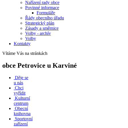
Nařízení rady obce
Povinné informace
Formuláře
Řády obecního úřadu
Strategický plán
Zásady a směrnice
Volby - archív
Volby
Kontakty
Vítáme Vás na stránkách
obce Petrovice u Karviné
Děje se
u nás
Chci
vyřídit
Kulturní
centrum
Obecní
knihovna
Sportovní
zařízení