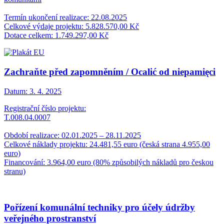
Termín ukončení realizace: 22.08.2025
Celkové výdaje projektu: 5.828.570,00 Kč
Dotace celkem: 1.749.297,00 Kč
Zachraňte před zapomněním / Ocalić od niepamięci
Datum:
3. 4. 2025
Registrační číslo projektu:
T.008.04.0007
Období realizace: 02.01.2025 – 28.11.2025
Celkové náklady projektu: 24.481,55 euro (česká strana 4.955,00
euro)
Financování: 3.964,00 euro (80% způsobilých nákladů pro českou
stranu)
Pořízení komunální techniky pro účely údržby
veřejného prostranství