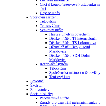
Základní informace
Chci si koupit (rezervovat) vstupenku na
akci
Děje se u nás
Sportovní zařízení
Tělocvična
Tenisový kurt
Venkovní hřiště
Hřiště s umělým povrchem
Dětské hřiště u TJ Internacionál
Dětské hřiště u TS Lokomotiva
Dětské hřiště u školy Dolní
Marklovice
Dětské hřiště u SDH Dolní
Marklovice
Rezervační systém
Tělocvična
Společenská místnost u tělocvičny
Tenisový kurt
Povodně
Školství
Zdravotnictví
Sociální služby
Pečovatelská služba
Zásady pro uzavírání nájemních smluv v