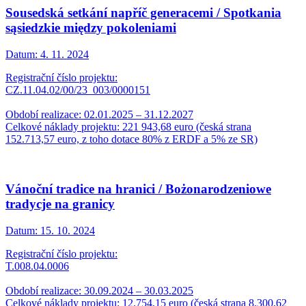
Sousedská setkání napříč generacemi / Spotkania
sąsiedzkie między pokoleniami
Datum:
4. 11. 2024
Registrační číslo projektu:
CZ.11.04.02/00/23_003/0000151
Období realizace: 02.01.2025 – 31.12.2027
Celkové náklady projektu: 221 943,68 euro (česká strana
152.713,57 euro, z toho dotace 80% z ERDF a 5% ze SR)
Vánoční tradice na hranici / Bożonarodzeniowe
tradycje na granicy
Datum:
15. 10. 2024
Registrační číslo projektu:
T.008.04.0006
Období realizace: 30.09.2024 – 30.03.2025
Celkové náklady projektu: 12.754,15 euro (česká strana 8.300,62