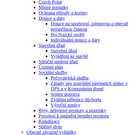
Czech Point
Místní poplatky
Ochrana přírody a krajiny
Dotace a dary
Dotace na sportovní, zájmovou a obecně
prospěšnou činnost
Pro fyzické osoby
Individuální dotace a dary
Stavební úřad
Stavební úřad
Vyjádření ke stavbě
Silniční správní úřad
Územní plán
Sociální služby
Pečovatelská služba
Zásady pro uzavírání nájemních smluv v
DPS a v Komunitním domě
Senior doprava
Zvláštní příjemce důchodu
Výroční zprávy
Byty, nebytové prostory a pozemky
Povolení k umístění herního prostoru
Kanalizace
Sběrný dvůr
Obecně závazné vyhlášky