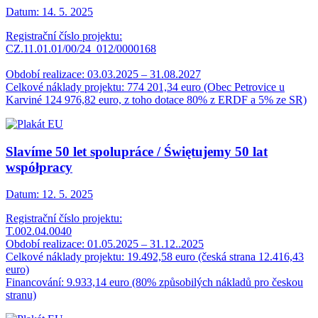
Datum:
14. 5. 2025
Registrační číslo projektu:
CZ.11.01.01/00/24_012/0000168
Období realizace: 03.03.2025 – 31.08.2027
Celkové náklady projektu: 774 201,34 euro (Obec Petrovice u
Karviné 124 976,82 euro, z toho dotace 80% z ERDF a 5% ze SR)
Slavíme 50 let spolupráce / Świętujemy 50 lat
współpracy
Datum:
12. 5. 2025
Registrační číslo projektu:
T.002.04.0040
Období realizace: 01.05.2025 – 31.12..2025
Celkové náklady projektu: 19.492,58 euro (česká strana 12.416,43
euro)
Financování: 9.933,14 euro (80% způsobilých nákladů pro českou
stranu)