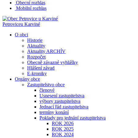
Obecní rozhlas
Mobilní rozhlas
Petrovice
u Karviné
O obci
Historie
Aktuality
Aktuality ARCHÍV
Rozpočet
Obecně závazné vyhlášky
Hlášení závad
E-kroniky
Orgány obce
Zastupitelstvo obce
členové
Usnesení zastupitelstva
výbory zastupitelstva
Jednací řád zastupitelstva
termíny konání
Poklady pro jednání zastupitelstva
ROK 2026
ROK 2025
ROK 2024