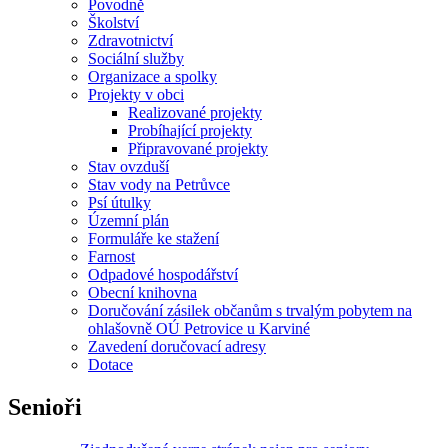
Povodně
Školství
Zdravotnictví
Sociální služby
Organizace a spolky
Projekty v obci
Realizované projekty
Probíhající projekty
Připravované projekty
Stav ovzduší
Stav vody na Petrůvce
Psí útulky
Územní plán
Formuláře ke stažení
Farnost
Odpadové hospodářství
Obecní knihovna
Doručování zásilek občanům s trvalým pobytem na
ohlašovně OÚ Petrovice u Karviné
Zavedení doručovací adresy
Dotace
Senioři