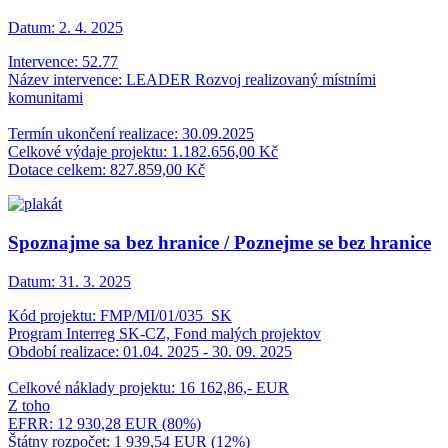
Datum:
2. 4. 2025
Intervence: 52.77
Název intervence: LEADER Rozvoj realizovaný místními
komunitami
Termín ukončení realizace: 30.09.2025
Celkové výdaje projektu: 1.182.656,00 Kč
Dotace celkem: 827.859,00 Kč
Spoznajme sa bez hranice / Poznejme se bez hranice
Datum:
31. 3. 2025
Kód projektu: FMP/MI/01/035_SK
Program Interreg SK-CZ, Fond malých projektov
Období realizace: 01.04. 2025 - 30. 09. 2025
Celkové náklady projektu: 16 162,86,- EUR
Z toho
EFRR: 12 930,28 EUR (80%)
Štátny rozpočet: 1 939,54 EUR (12%)