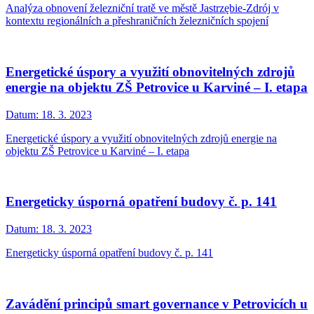
Analýza obnovení železniční tratě ve městě Jastrzębie-Zdrój v
kontextu regionálních a přeshraničních železničních spojení
Energetické úspory a využití obnovitelných zdrojů
energie na objektu ZŠ Petrovice u Karviné – I. etapa
Datum:
18. 3. 2023
Energetické úspory a využití obnovitelných zdrojů energie na
objektu ZŠ Petrovice u Karviné – I. etapa
Energeticky úsporná opatření budovy č. p. 141
Datum:
18. 3. 2023
Energeticky úsporná opatření budovy č. p. 141
Zavádění principů smart governance v Petrovicích u