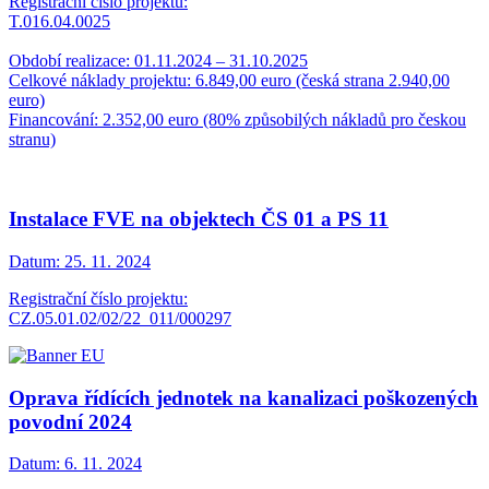
Registrační číslo projektu:
T.016.04.0025
Období realizace: 01.11.2024 – 31.10.2025
Celkové náklady projektu: 6.849,00 euro (česká strana 2.940,00
euro)
Financování: 2.352,00 euro (80% způsobilých nákladů pro českou
stranu)
Instalace FVE na objektech ČS 01 a PS 11
Datum:
25. 11. 2024
Registrační číslo projektu:
CZ.05.01.02/02/22_011/000297
Oprava řídících jednotek na kanalizaci poškozených
povodní 2024
Datum:
6. 11. 2024