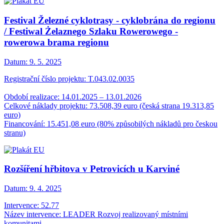
Festival Železné cyklotrasy - cyklobrána do regionu
/ Festiwal Żelaznego Szlaku Rowerowego -
rowerowa brama regionu
Datum:
9. 5. 2025
Registrační číslo projektu: T.043.02.0035
Období realizace: 14.01.2025 – 13.01.2026
Celkové náklady projektu: 73.508,39 euro (česká strana 19.313,85
euro)
Financování: 15.451,08 euro (80% způsobilých nákladů pro českou
stranu)
Rozšíření hřbitova v Petrovicích u Karviné
Datum:
9. 4. 2025
Intervence: 52.77
Název intervence: LEADER Rozvoj realizovaný místními
komunitami