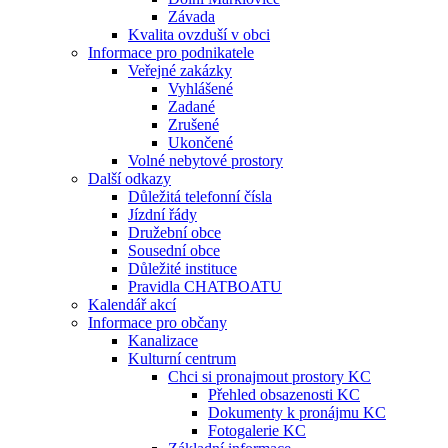
Závada
Kvalita ovzduší v obci
Informace pro podnikatele
Veřejné zakázky
Vyhlášené
Zadané
Zrušené
Ukončené
Volné nebytové prostory
Další odkazy
Důležitá telefonní čísla
Jízdní řády
Družební obce
Sousední obce
Důležité instituce
Pravidla CHATBOATU
Kalendář akcí
Informace pro občany
Kanalizace
Kulturní centrum
Chci si pronajmout prostory KC
Přehled obsazenosti KC
Dokumenty k pronájmu KC
Fotogalerie KC