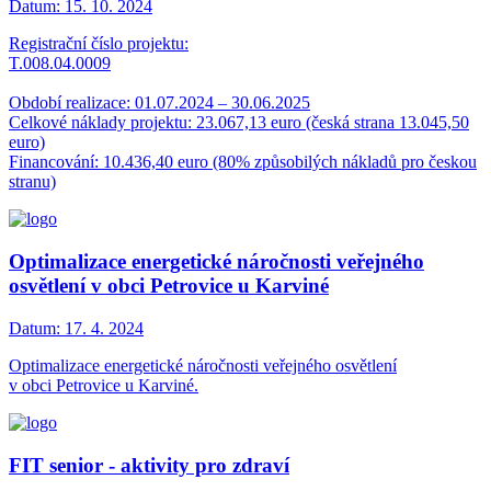
Datum:
15. 10. 2024
Registrační číslo projektu:
T.008.04.0009
Období realizace: 01.07.2024 – 30.06.2025
Celkové náklady projektu: 23.067,13 euro (česká strana 13.045,50
euro)
Financování: 10.436,40 euro (80% způsobilých nákladů pro českou
stranu)
Optimalizace energetické náročnosti veřejného
osvětlení v obci Petrovice u Karviné
Datum:
17. 4. 2024
Optimalizace energetické náročnosti veřejného osvětlení
v obci Petrovice u Karviné.
FIT senior - aktivity pro zdraví