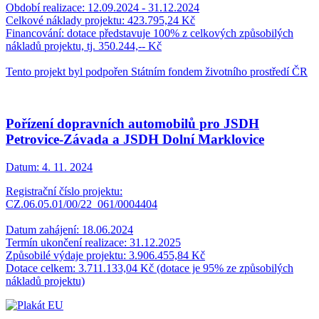
Období realizace: 12.09.2024 - 31.12.2024
Celkové náklady projektu: 423.795,24 Kč
Financování: dotace představuje 100% z celkových způsobilých
nákladů projektu, tj. 350.244,-- Kč
Tento projekt byl podpořen Státním fondem životního prostředí ČR
Pořízení dopravních automobilů pro JSDH
Petrovice-Závada a JSDH Dolní Marklovice
Datum:
4. 11. 2024
Registrační číslo projektu:
CZ.06.05.01/00/22_061/0004404
Datum zahájení: 18.06.2024
Termín ukončení realizace: 31.12.2025
Způsobilé výdaje projektu: 3.906.455,84 Kč
Dotace celkem: 3.711.133,04 Kč (dotace je 95% ze způsobilých
nákladů projektu)