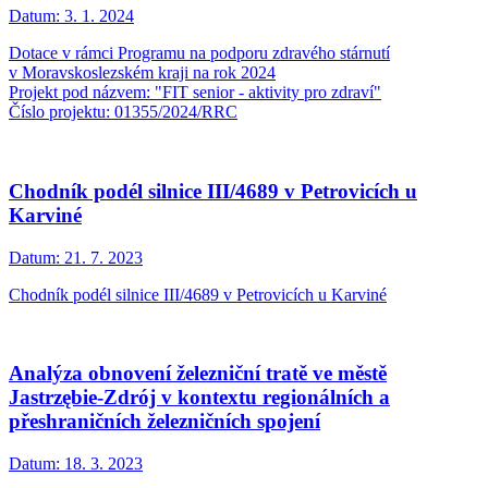
Datum:
3. 1. 2024
Dotace v rámci Programu na podporu zdravého stárnutí
v Moravskoslezském kraji na rok 2024
Projekt pod názvem: "FIT senior - aktivity pro zdraví"
Číslo projektu: 01355/2024/RRC
Chodník podél silnice III/4689 v Petrovicích u
Karviné
Datum:
21. 7. 2023
Chodník podél silnice III/4689 v Petrovicích u Karviné
Analýza obnovení železniční tratě ve městě
Jastrzębie-Zdrój v kontextu regionálních a
přeshraničních železničních spojení
Datum:
18. 3. 2023