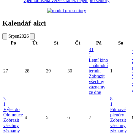
Zjednodušená verze stránek nejen pro seniory
Kalendář akcí
Srpen
2026
Po
Út
St
Čt
Pá
So
31
1
Letní kino
- náhradní
27
28
29
30
termín
1
Zobrazit
všechny
záznamy
ze dne
3
8
1
1
Výlet do
Filmové
Olomouce
plenéry
4
5
6
7
Zobrazit
Zobrazit
všechny
všechny
záznamy
záznamy