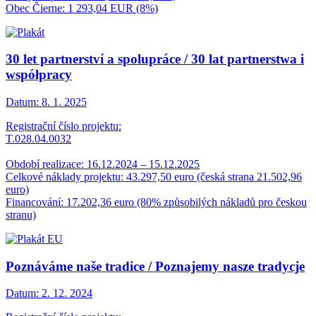
Obec Čierne: 1 293,04 EUR (8%)
30 let partnerství a spolupráce / 30 lat partnerstwa i
współpracy
Datum:
8. 1. 2025
Registrační číslo projektu:
T.028.04.0032
Období realizace: 16.12.2024 – 15.12.2025
Celkové náklady projektu: 43.297,50 euro (česká strana 21.502,96
euro)
Financování: 17.202,36 euro (80% způsobilých nákladů pro českou
stranu)
Poznáváme naše tradice / Poznajemy nasze tradycje
Datum:
2. 12. 2024