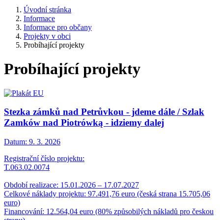
Úvodní stránka
Informace
Informace pro občany
Projekty v obci
Probíhající projekty
Probíhající projekty
Stezka zámků nad Petrůvkou - jdeme dále / Szlak
Zamków nad Piotrówką - idziemy dalej
Datum:
9. 3. 2026
Registrační číslo projektu:
T.063.02.0074
Období realizace: 15.01.2026 – 17.07.2027
Celkové náklady projektu: 97.491,76 euro (česká strana 15.705,06
euro)
Financování: 12.564,04 euro (80% způsobilých nákladů pro českou