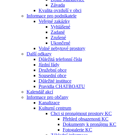
Závada
Kvalita ovzduší v obci
Informace pro podnikatele
Veřejné zakázky
Vyhlášené
Zadané
Zrušené
Ukončené
Volné nebytové prostory
Další odkazy
Důležitá telefonní čísla
Jízdní řády
Družební obce
Sousední obce
Důležité instituce
Pravidla CHATBOATU
Kalendář akcí
Informace pro občany
Kanalizace
Kulturní centrum
Chci si pronajmout prostory KC
Přehled obsazenosti KC
Dokumenty k pronájmu KC
Fotogalerie KC