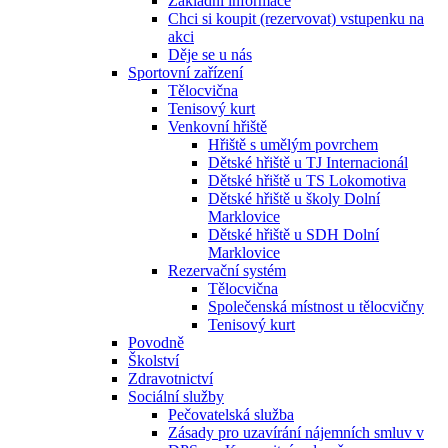
Základní informace
Chci si koupit (rezervovat) vstupenku na
akci
Děje se u nás
Sportovní zařízení
Tělocvična
Tenisový kurt
Venkovní hřiště
Hřiště s umělým povrchem
Dětské hřiště u TJ Internacionál
Dětské hřiště u TS Lokomotiva
Dětské hřiště u školy Dolní
Marklovice
Dětské hřiště u SDH Dolní
Marklovice
Rezervační systém
Tělocvična
Společenská místnost u tělocvičny
Tenisový kurt
Povodně
Školství
Zdravotnictví
Sociální služby
Pečovatelská služba
Zásady pro uzavírání nájemních smluv v