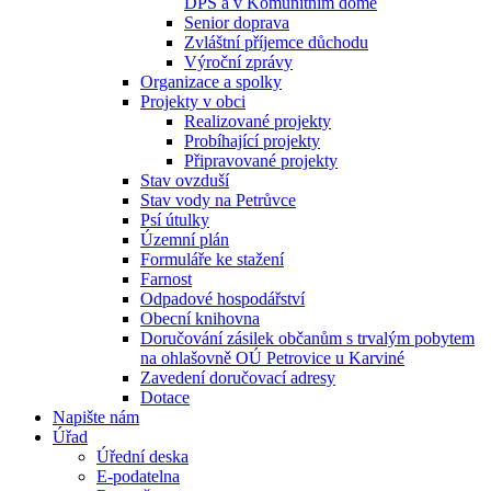
DPS a v Komunitním domě
Senior doprava
Zvláštní příjemce důchodu
Výroční zprávy
Organizace a spolky
Projekty v obci
Realizované projekty
Probíhající projekty
Připravované projekty
Stav ovzduší
Stav vody na Petrůvce
Psí útulky
Územní plán
Formuláře ke stažení
Farnost
Odpadové hospodářství
Obecní knihovna
Doručování zásilek občanům s trvalým pobytem
na ohlašovně OÚ Petrovice u Karviné
Zavedení doručovací adresy
Dotace
Napište nám
Úřad
Úřední deska
E-podatelna