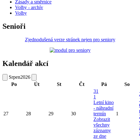
Zásady a směrnice
Volby - archív
Volby
Senioři
Zjednodušená verze stránek nejen pro seniory
Kalendář akcí
Srpen
2026
Po
Út
St
Čt
Pá
So
31
1
Letní kino
- náhradní
27
28
29
30
termín
1
Zobrazit
všechny
záznamy
ze dne