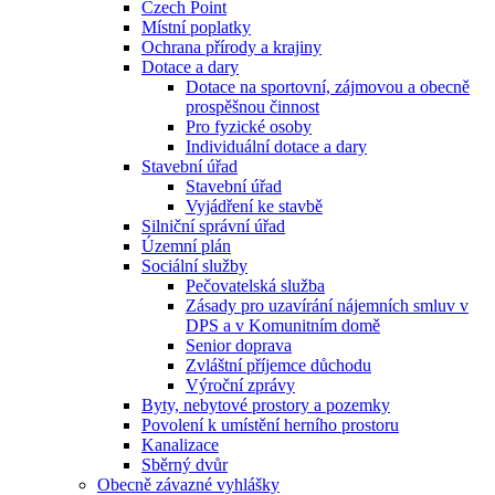
Czech Point
Místní poplatky
Ochrana přírody a krajiny
Dotace a dary
Dotace na sportovní, zájmovou a obecně
prospěšnou činnost
Pro fyzické osoby
Individuální dotace a dary
Stavební úřad
Stavební úřad
Vyjádření ke stavbě
Silniční správní úřad
Územní plán
Sociální služby
Pečovatelská služba
Zásady pro uzavírání nájemních smluv v
DPS a v Komunitním domě
Senior doprava
Zvláštní příjemce důchodu
Výroční zprávy
Byty, nebytové prostory a pozemky
Povolení k umístění herního prostoru
Kanalizace
Sběrný dvůr
Obecně závazné vyhlášky