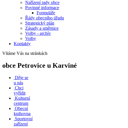
Nařízení rady obce
Povinné informace
Formuláře
Řády obecního úřadu
Strategický plán
Zásady a směrnice
Volby - archív
Volby
Kontakty
Vítáme Vás na stránkách
obce Petrovice u Karviné
Děje se
u nás
Chci
vyřídit
Kulturní
centrum
Obecní
knihovna
Sportovní
zařízení