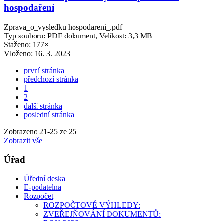
hospodaření
Zprava_o_vysledku hospodareni_.pdf
Typ souboru: PDF dokument, Velikost: 3,3 MB
Staženo: 177×
Vloženo:
16. 3. 2023
první stránka
předchozí stránka
1
2
další stránka
poslední stránka
Zobrazeno
21
-
25
ze 25
Zobrazit vše
Úřad
Úřední deska
E-podatelna
Rozpočet
ROZPOČTOVÉ VÝHLEDY:
ZVEŘEJŇOVÁNÍ DOKUMENTŮ: