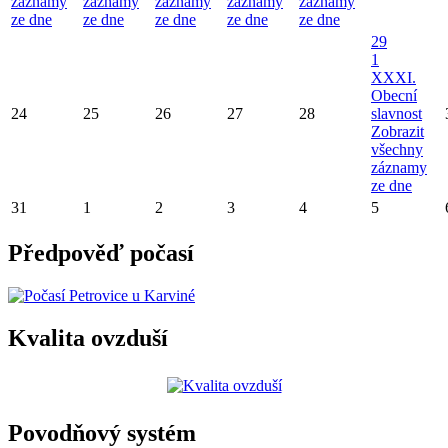
záznamy
záznamy
záznamy
záznamy
záznamy
ze dne
ze dne
ze dne
ze dne
ze dne
29
1
XXXI.
Obecní
24
25
26
27
28
slavnost
Zobrazit
všechny
záznamy
ze dne
31
1
2
3
4
5
Předpověď počasí
Kvalita ovzduší
Povodňový systém