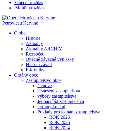
Obecní rozhlas
Mobilní rozhlas
Petrovice
u Karviné
O obci
Historie
Aktuality
Aktuality ARCHÍV
Rozpočet
Obecně závazné vyhlášky
Hlášení závad
E-kroniky
Orgány obce
Zastupitelstvo obce
členové
Usnesení zastupitelstva
výbory zastupitelstva
Jednací řád zastupitelstva
termíny konání
Poklady pro jednání zastupitelstva
ROK 2026
ROK 2025
ROK 2024