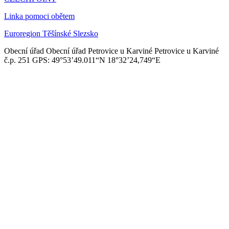
Linka pomoci obětem
Euroregion Těšínské Slezsko
Obecní úřad
Obecní úřad Petrovice u Karviné
Petrovice u Karviné
č.p. 251
GPS: 49°53’49.011“N
18°32’24,749“E