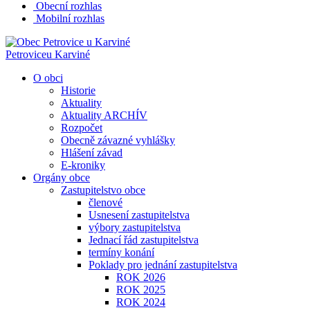
Obecní rozhlas
Mobilní rozhlas
Petrovice
u Karviné
O obci
Historie
Aktuality
Aktuality ARCHÍV
Rozpočet
Obecně závazné vyhlášky
Hlášení závad
E-kroniky
Orgány obce
Zastupitelstvo obce
členové
Usnesení zastupitelstva
výbory zastupitelstva
Jednací řád zastupitelstva
termíny konání
Poklady pro jednání zastupitelstva
ROK 2026
ROK 2025
ROK 2024