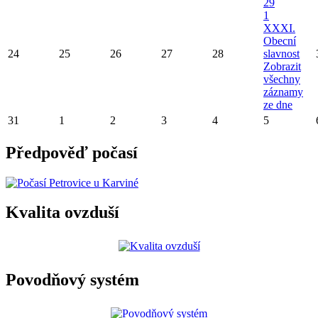
29
1
XXXI.
Obecní
24
25
26
27
28
slavnost
Zobrazit
všechny
záznamy
ze dne
31
1
2
3
4
5
Předpověď počasí
Kvalita ovzduší
Povodňový systém