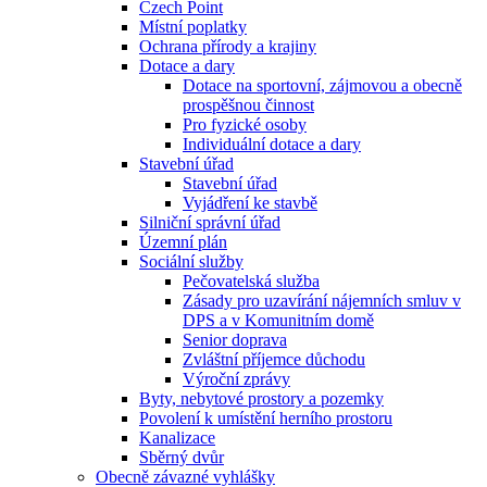
Czech Point
Místní poplatky
Ochrana přírody a krajiny
Dotace a dary
Dotace na sportovní, zájmovou a obecně
prospěšnou činnost
Pro fyzické osoby
Individuální dotace a dary
Stavební úřad
Stavební úřad
Vyjádření ke stavbě
Silniční správní úřad
Územní plán
Sociální služby
Pečovatelská služba
Zásady pro uzavírání nájemních smluv v
DPS a v Komunitním domě
Senior doprava
Zvláštní příjemce důchodu
Výroční zprávy
Byty, nebytové prostory a pozemky
Povolení k umístění herního prostoru
Kanalizace
Sběrný dvůr
Obecně závazné vyhlášky