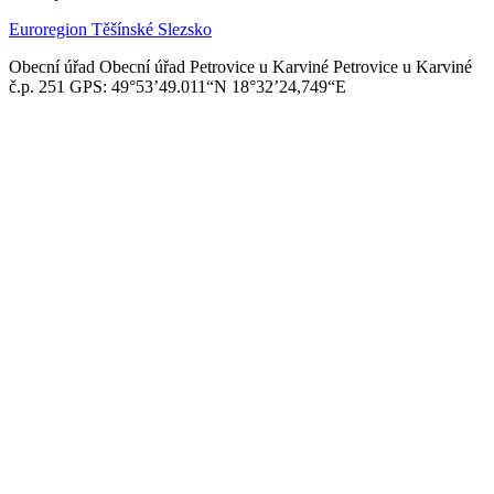
Euroregion Těšínské Slezsko
Obecní úřad
Obecní úřad Petrovice u Karviné
Petrovice u Karviné
č.p. 251
GPS: 49°53’49.011“N
18°32’24,749“E