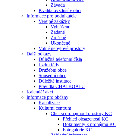
Závada
Kvalita ovzduší v obci
Informace pro podnikatele
Veřejné zakázky
Vyhlášené
Zadané
Zrušené
Ukončené
Volné nebytové prostory
Další odkazy
Důležitá telefonní čísla
Jízdní řády
Družební obce
Sousední obce
Důležité instituce
Pravidla CHATBOATU
Kalendář akcí
Informace pro občany
Kanalizace
Kulturní centrum
Chci si pronajmout prostory KC
Přehled obsazenosti KC
Dokumenty k pronájmu KC
Fotogalerie KC