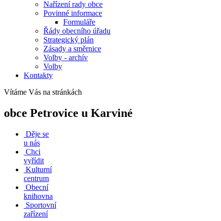
Nařízení rady obce
Povinné informace
Formuláře
Řády obecního úřadu
Strategický plán
Zásady a směrnice
Volby - archív
Volby
Kontakty
Vítáme Vás na stránkách
obce Petrovice u Karviné
Děje se
u nás
Chci
vyřídit
Kulturní
centrum
Obecní
knihovna
Sportovní
zařízení