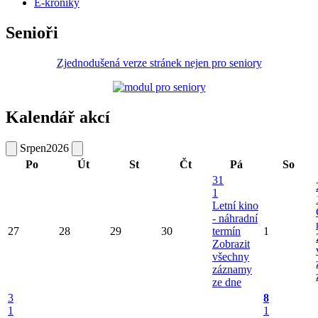
E-kroniky
Senioři
Zjednodušená verze stránek nejen pro seniory
Kalendář akcí
Srpen
2026
Po
Út
St
Čt
Pá
So
31
1
Letní kino
- náhradní
27
28
29
30
termín
1
Zobrazit
všechny
záznamy
ze dne
3
8
1
1