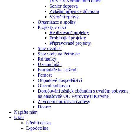
DPS a v Komunitním domě
Senior doprava
Zvláštní příjemce důchodu
Výroční zprávy
Organizace a spolky
Projekty v obci
Realizované projekty
Probíhající projekty
Připravované projekty
Stav ovzduší
Stav vody na Petrůvce
Psí útulky
Územní plán
Formuláře ke stažení
Farnost
Odpadové hospodářství
Obecní knihovna
Doručování zásilek občanům s trvalým pobytem
na ohlašovně OÚ Petrovice u Karviné
Zavedení doručovací adresy
Dotace
Napište nám
Úřad
Úřední deska
E-podatelna