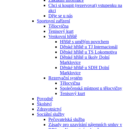
Základní informace
Chci si koupit (rezervovat) vstupenku na
akci
Děje se u nás
Sportovní zařízení
Tělocvična
Tenisový kurt
Venkovní hřiště
Hřiště s umělým povrchem
Dětské hřiště u TJ Internacionál
Dětské hřiště u TS Lokomotiva
Dětské hřiště u školy Dolní
Marklovice
Dětské hřiště u SDH Dolní
Marklovice
Rezervační systém
Tělocvična
Společenská místnost u tělocvičny
Tenisový kurt
Povodně
Školství
Zdravotnictví
Sociální služby
Pečovatelská služba
Zásady pro uzavírání nájemních smluv v