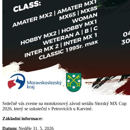
Srdečně vás zveme na motokrosový závod seriálu Slezský MX Cup
2026, který se uskuteční v Petrovicích u Karviné.
Základní informace:
Datum:
Neděle 31. 5. 2026