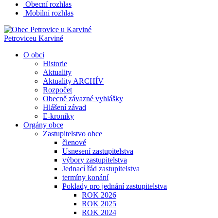
Obecní rozhlas
Mobilní rozhlas
Petrovice
u Karviné
O obci
Historie
Aktuality
Aktuality ARCHÍV
Rozpočet
Obecně závazné vyhlášky
Hlášení závad
E-kroniky
Orgány obce
Zastupitelstvo obce
členové
Usnesení zastupitelstva
výbory zastupitelstva
Jednací řád zastupitelstva
termíny konání
Poklady pro jednání zastupitelstva
ROK 2026
ROK 2025
ROK 2024