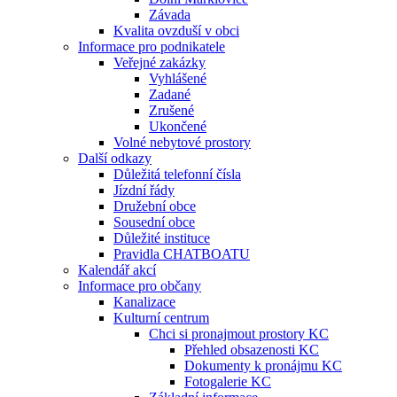
Závada
Kvalita ovzduší v obci
Informace pro podnikatele
Veřejné zakázky
Vyhlášené
Zadané
Zrušené
Ukončené
Volné nebytové prostory
Další odkazy
Důležitá telefonní čísla
Jízdní řády
Družební obce
Sousední obce
Důležité instituce
Pravidla CHATBOATU
Kalendář akcí
Informace pro občany
Kanalizace
Kulturní centrum
Chci si pronajmout prostory KC
Přehled obsazenosti KC
Dokumenty k pronájmu KC
Fotogalerie KC