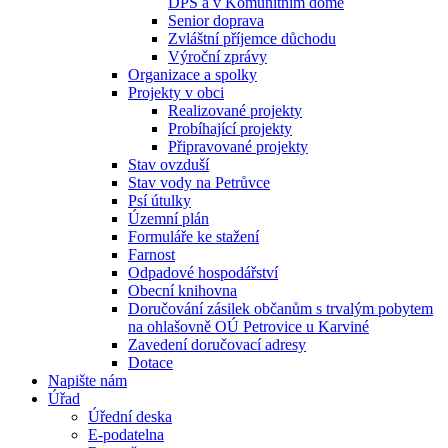
DPS a v Komunitním domě
Senior doprava
Zvláštní příjemce důchodu
Výroční zprávy
Organizace a spolky
Projekty v obci
Realizované projekty
Probíhající projekty
Připravované projekty
Stav ovzduší
Stav vody na Petrůvce
Psí útulky
Územní plán
Formuláře ke stažení
Farnost
Odpadové hospodářství
Obecní knihovna
Doručování zásilek občanům s trvalým pobytem
na ohlašovně OÚ Petrovice u Karviné
Zavedení doručovací adresy
Dotace
Napište nám
Úřad
Úřední deska
E-podatelna