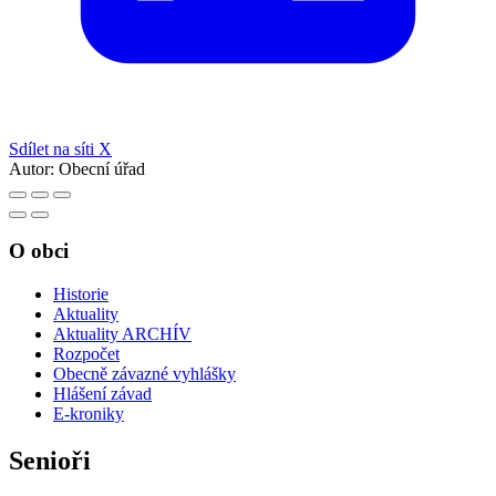
Sdílet na síti X
Autor:
Obecní úřad
O obci
Historie
Aktuality
Aktuality ARCHÍV
Rozpočet
Obecně závazné vyhlášky
Hlášení závad
E-kroniky
Senioři