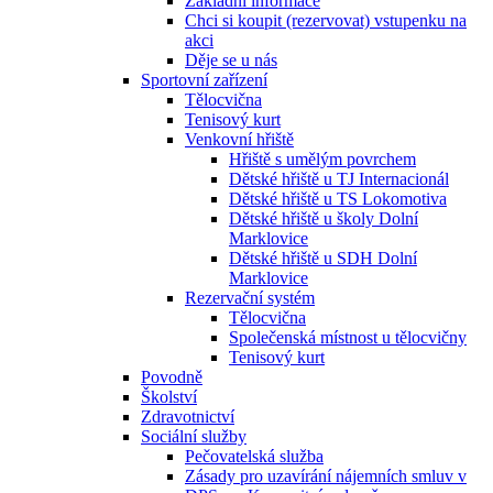
Základní informace
Chci si koupit (rezervovat) vstupenku na
akci
Děje se u nás
Sportovní zařízení
Tělocvična
Tenisový kurt
Venkovní hřiště
Hřiště s umělým povrchem
Dětské hřiště u TJ Internacionál
Dětské hřiště u TS Lokomotiva
Dětské hřiště u školy Dolní
Marklovice
Dětské hřiště u SDH Dolní
Marklovice
Rezervační systém
Tělocvična
Společenská místnost u tělocvičny
Tenisový kurt
Povodně
Školství
Zdravotnictví
Sociální služby
Pečovatelská služba
Zásady pro uzavírání nájemních smluv v