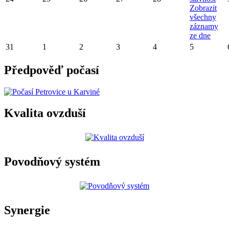
Zobrazit
všechny
záznamy
ze dne
31
1
2
3
4
5
Předpověď počasí
Kvalita ovzduší
Povodňový systém
Synergie