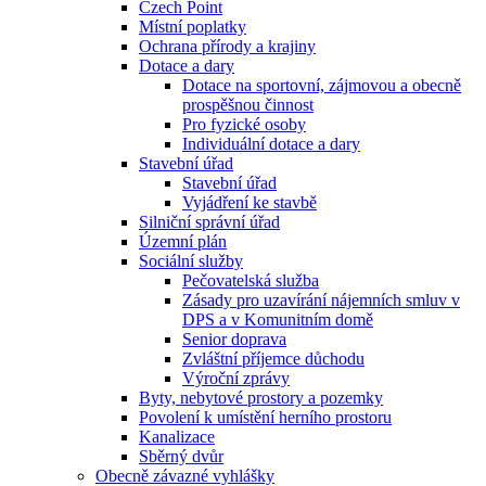
Czech Point
Místní poplatky
Ochrana přírody a krajiny
Dotace a dary
Dotace na sportovní, zájmovou a obecně
prospěšnou činnost
Pro fyzické osoby
Individuální dotace a dary
Stavební úřad
Stavební úřad
Vyjádření ke stavbě
Silniční správní úřad
Územní plán
Sociální služby
Pečovatelská služba
Zásady pro uzavírání nájemních smluv v
DPS a v Komunitním domě
Senior doprava
Zvláštní příjemce důchodu
Výroční zprávy
Byty, nebytové prostory a pozemky
Povolení k umístění herního prostoru
Kanalizace
Sběrný dvůr
Obecně závazné vyhlášky