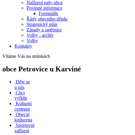
Nařízení rady obce
Povinné informace
Formuláře
Řády obecního úřadu
Strategický plán
Zásady a směrnice
Volby - archív
Volby
Kontakty
Vítáme Vás na stránkách
obce Petrovice u Karviné
Děje se
u nás
Chci
vyřídit
Kulturní
centrum
Obecní
knihovna
Sportovní
zařízení