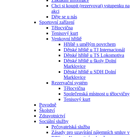
Základní informace
Chci si koupit (rezervovat) vstupenku na
akci
Děje se u nás
Sportovní zařízení
Tělocvična
Tenisový kurt
Venkovní hřiště
Hřiště s umělým povrchem
Dětské hřiště u TJ Internacionál
Dětské hřiště u TS Lokomotiva
Dětské hřiště u školy Dolní
Marklovice
Dětské hřiště u SDH Dolní
Marklovice
Rezervační systém
Tělocvična
Společenská místnost u tělocvičny
Tenisový kurt
Povodně
Školství
Zdravotnictví
Sociální služby
Pečovatelská služba
Zásady pro uzavírání nájemních smluv v