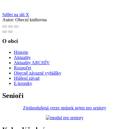
Sdílet na síti X
Autor:
Obecní knihovna
O obci
Historie
Aktuality
Aktuality ARCHÍV
Rozpočet
Obecně závazné vyhlášky
Hlášení závad
E-kroniky
Senioři
Zjednodušená verze stránek nejen pro seniory