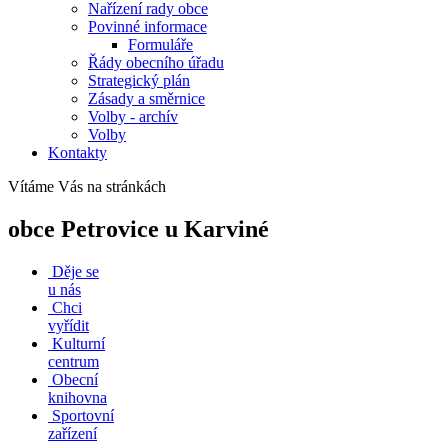
Nařízení rady obce
Povinné informace
Formuláře
Řády obecního úřadu
Strategický plán
Zásady a směrnice
Volby - archív
Volby
Kontakty
Vítáme Vás na stránkách
obce Petrovice u Karviné
Děje se
u nás
Chci
vyřídit
Kulturní
centrum
Obecní
knihovna
Sportovní
zařízení