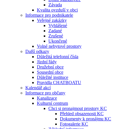
Závada
Kvalita ovzduší v obci
Informace pro podnikatele
Veřejné zakázky
Vyhlášené
Zadané
Zrušené
Ukončené
Volné nebytové prostory
Další odkazy
Důležitá telefonní čísla
Jízdní řády
Družební obce
Sousední obce
Důležité instituce
Pravidla CHATBOATU
Kalendář akcí
Informace pro občany
Kanalizace
Kulturní centrum
Chci si pronajmout prostory KC
Přehled obsazenosti KC
Dokumenty k pronájmu KC
Fotogalerie KC