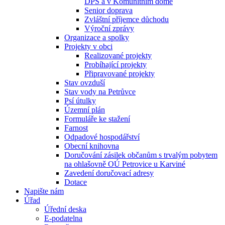
DPS a v Komunitním domě
Senior doprava
Zvláštní příjemce důchodu
Výroční zprávy
Organizace a spolky
Projekty v obci
Realizované projekty
Probíhající projekty
Připravované projekty
Stav ovzduší
Stav vody na Petrůvce
Psí útulky
Územní plán
Formuláře ke stažení
Farnost
Odpadové hospodářství
Obecní knihovna
Doručování zásilek občanům s trvalým pobytem
na ohlašovně OÚ Petrovice u Karviné
Zavedení doručovací adresy
Dotace
Napište nám
Úřad
Úřední deska
E-podatelna