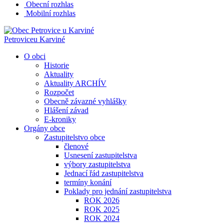
Obecní rozhlas
Mobilní rozhlas
Petrovice
u Karviné
O obci
Historie
Aktuality
Aktuality ARCHÍV
Rozpočet
Obecně závazné vyhlášky
Hlášení závad
E-kroniky
Orgány obce
Zastupitelstvo obce
členové
Usnesení zastupitelstva
výbory zastupitelstva
Jednací řád zastupitelstva
termíny konání
Poklady pro jednání zastupitelstva
ROK 2026
ROK 2025
ROK 2024