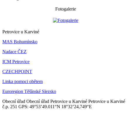
Fotogalerie
Petrovice u Karviné
MAS Bohumínsko
Nadace ČEZ
ICM Petrovice
CZECHPOINT
Linka pomoci obětem
Euroregion Těšínské Slezsko
Obecní úřad
Obecní úřad Petrovice u Karviné
Petrovice u Karviné
č.p. 251
GPS: 49°53’49.011“N
18°32’24,749“E