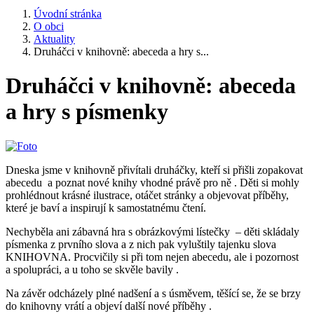
Úvodní stránka
O obci
Aktuality
Druháčci v knihovně: abeceda a hry s...
Druháčci v knihovně: abeceda
a hry s písmenky
Dneska jsme v knihovně přivítali druháčky, kteří si přišli zopakovat
abecedu a poznat nové knihy vhodné právě pro ně . Děti si mohly
prohlédnout krásné ilustrace, otáčet stránky a objevovat příběhy,
které je baví a inspirují k samostatnému čtení.
Nechyběla ani zábavná hra s obrázkovými lístečky – děti skládaly
písmenka z prvního slova a z nich pak vyluštily tajenku slova
KNIHOVNA. Procvičily si při tom nejen abecedu, ale i pozornost
a spolupráci, a u toho se skvěle bavily .
Na závěr odcházely plné nadšení a s úsměvem, těšící se, že se brzy
do knihovny vrátí a objeví další nové příběhy .