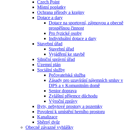
Czech Point
Místní poplatky
Ochrana přírody a krajiny
Dotace a dary
Dotace na sportovní, zájmovou a obecně
prospěšnou činnost
Pro fyzické osoby
Individuální dotace a dary
Stavební úřad
Stavební úřad
Vyjádření ke stavbě
Silniční správní úřad
Územní plán
Sociální služby
Pečovatelská služba
Zásady pro uzavírání nájemních smluv v
DPS a v Komunitním domě
Senior doprava
Zvláštní příjemce důchodu
Výroční zprávy
Byty, nebytové prostory a pozemky
Povolení k umístění herního prostoru
Kanalizace
Sběrný dvůr
Obecně závazné vyhlášky