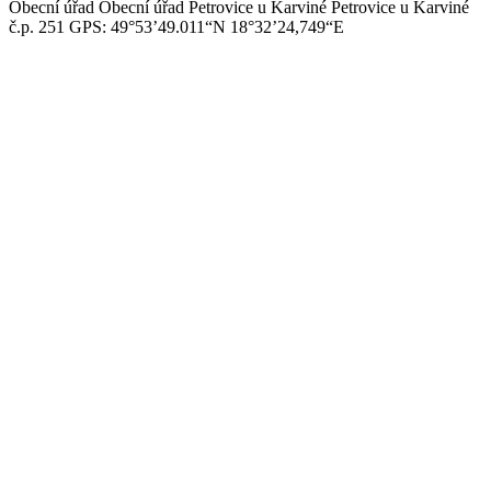
Obecní úřad
Obecní úřad Petrovice u Karviné
Petrovice u Karviné
č.p. 251
GPS: 49°53’49.011“N
18°32’24,749“E