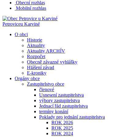
Obecní rozhlas
Mobilní rozhlas
Petrovice
u Karviné
O obci
Historie
Aktuality
Aktuality ARCHÍV
Rozpočet
Obecně závazné vyhlášky
Hlášení závad
E-kroniky
Orgány obce
Zastupitelstvo obce
členové
Usnesení zastupitelstva
výbory zastupitelstva
Jednací řád zastupitelstva
termíny konání
Poklady pro jednání zastupitelstva
ROK 2026
ROK 2025
ROK 2024