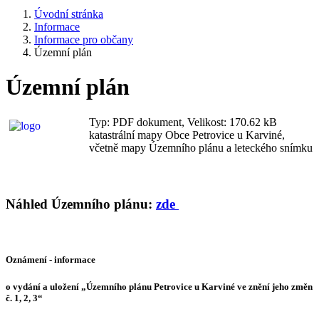
Úvodní stránka
Informace
Informace pro občany
Územní plán
Územní plán
Typ: PDF dokument, Velikost: 170.62 kB
katastrální mapy Obce Petrovice u Karviné,
včetně mapy Územního plánu a leteckého snímku
Náhled Územního plánu:
zde
Oznámení - informace
o vydání a uložení „
Územního plánu Petrovice u Karviné ve znění jeho změn
č. 1, 2, 3
“