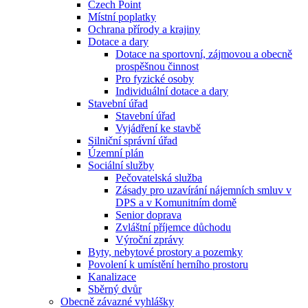
Czech Point
Místní poplatky
Ochrana přírody a krajiny
Dotace a dary
Dotace na sportovní, zájmovou a obecně
prospěšnou činnost
Pro fyzické osoby
Individuální dotace a dary
Stavební úřad
Stavební úřad
Vyjádření ke stavbě
Silniční správní úřad
Územní plán
Sociální služby
Pečovatelská služba
Zásady pro uzavírání nájemních smluv v
DPS a v Komunitním domě
Senior doprava
Zvláštní příjemce důchodu
Výroční zprávy
Byty, nebytové prostory a pozemky
Povolení k umístění herního prostoru
Kanalizace
Sběrný dvůr
Obecně závazné vyhlášky