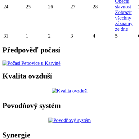
Obecní
24
25
26
27
28
slavnost
Zobrazit
všechny
záznamy
ze dne
31
1
2
3
4
5
Předpověď počasí
Kvalita ovzduší
Povodňový systém
Synergie