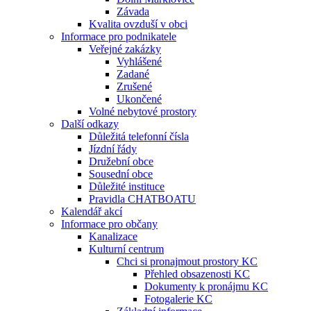
Závada
Kvalita ovzduší v obci
Informace pro podnikatele
Veřejné zakázky
Vyhlášené
Zadané
Zrušené
Ukončené
Volné nebytové prostory
Další odkazy
Důležitá telefonní čísla
Jízdní řády
Družební obce
Sousední obce
Důležité instituce
Pravidla CHATBOATU
Kalendář akcí
Informace pro občany
Kanalizace
Kulturní centrum
Chci si pronajmout prostory KC
Přehled obsazenosti KC
Dokumenty k pronájmu KC
Fotogalerie KC