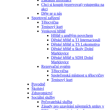
Základní informace
Chci si koupit (rezervovat) vstupenku na
akci
Děje se u nás
Sportovní zařízení
Tělocvična
Tenisový kurt
Venkovní hřiště
Hřiště s umělým povrchem
Dětské hřiště u TJ Internacionál
Dětské hřiště u TS Lokomotiva
Dětské hřiště u školy Dolní
Marklovice
Dětské hřiště u SDH Dolní
Marklovice
Rezervační systém
Tělocvična
Společenská místnost u tělocvičny
Tenisový kurt
Povodně
Školství
Zdravotnictví
Sociální služby
Pečovatelská služba
Zásady pro uzavírání nájemních smluv v