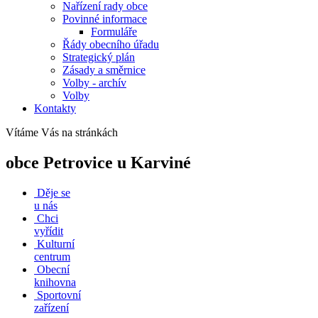
Nařízení rady obce
Povinné informace
Formuláře
Řády obecního úřadu
Strategický plán
Zásady a směrnice
Volby - archív
Volby
Kontakty
Vítáme Vás na stránkách
obce Petrovice u Karviné
Děje se
u nás
Chci
vyřídit
Kulturní
centrum
Obecní
knihovna
Sportovní
zařízení