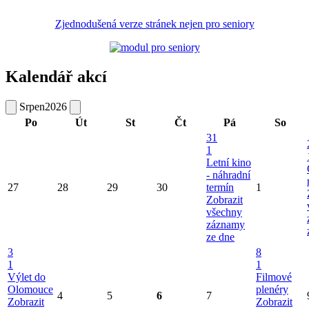
Zjednodušená verze stránek nejen pro seniory
Kalendář akcí
Srpen
2026
Po
Út
St
Čt
Pá
So
31
1
Letní kino
- náhradní
27
28
29
30
termín
1
Zobrazit
všechny
záznamy
ze dne
3
8
1
1
Výlet do
Filmové
Olomouce
plenéry
4
5
6
7
Zobrazit
Zobrazit