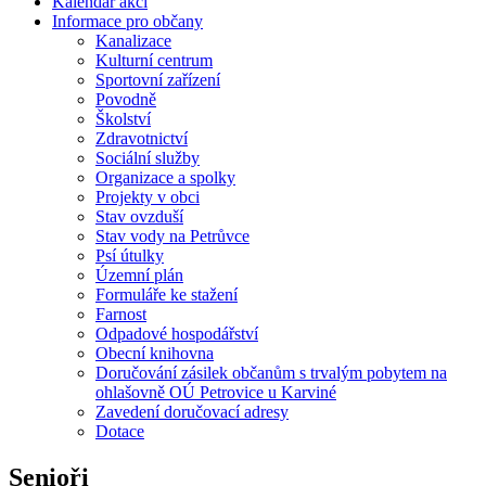
Kalendář akcí
Informace pro občany
Kanalizace
Kulturní centrum
Sportovní zařízení
Povodně
Školství
Zdravotnictví
Sociální služby
Organizace a spolky
Projekty v obci
Stav ovzduší
Stav vody na Petrůvce
Psí útulky
Územní plán
Formuláře ke stažení
Farnost
Odpadové hospodářství
Obecní knihovna
Doručování zásilek občanům s trvalým pobytem na
ohlašovně OÚ Petrovice u Karviné
Zavedení doručovací adresy
Dotace
Senioři