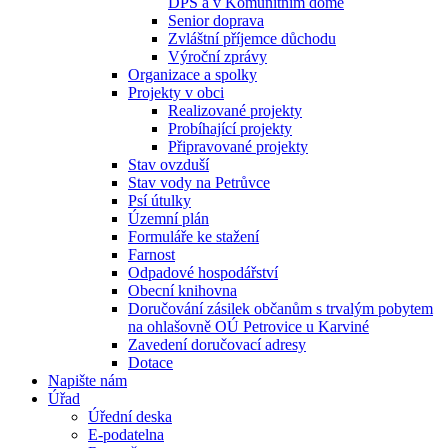
DPS a v Komunitním domě
Senior doprava
Zvláštní příjemce důchodu
Výroční zprávy
Organizace a spolky
Projekty v obci
Realizované projekty
Probíhající projekty
Připravované projekty
Stav ovzduší
Stav vody na Petrůvce
Psí útulky
Územní plán
Formuláře ke stažení
Farnost
Odpadové hospodářství
Obecní knihovna
Doručování zásilek občanům s trvalým pobytem
na ohlašovně OÚ Petrovice u Karviné
Zavedení doručovací adresy
Dotace
Napište nám
Úřad
Úřední deska
E-podatelna