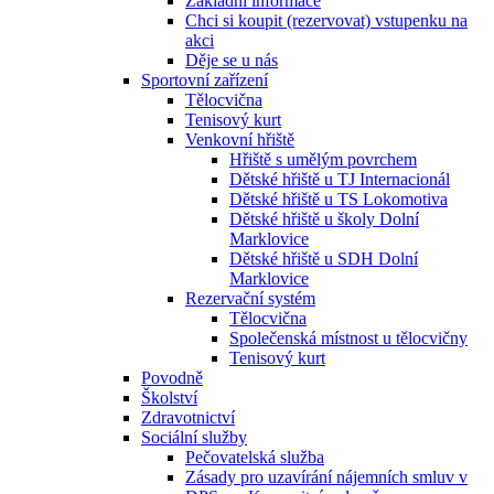
Základní informace
Chci si koupit (rezervovat) vstupenku na
akci
Děje se u nás
Sportovní zařízení
Tělocvična
Tenisový kurt
Venkovní hřiště
Hřiště s umělým povrchem
Dětské hřiště u TJ Internacionál
Dětské hřiště u TS Lokomotiva
Dětské hřiště u školy Dolní
Marklovice
Dětské hřiště u SDH Dolní
Marklovice
Rezervační systém
Tělocvična
Společenská místnost u tělocvičny
Tenisový kurt
Povodně
Školství
Zdravotnictví
Sociální služby
Pečovatelská služba
Zásady pro uzavírání nájemních smluv v