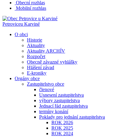
Obecní rozhlas
Mobilní rozhlas
Petrovice
u Karviné
O obci
Historie
Aktuality
Aktuality ARCHÍV
Rozpočet
Obecně závazné vyhlášky
Hlášení závad
E-kroniky
Orgány obce
Zastupitelstvo obce
členové
Usnesení zastupitelstva
výbory zastupitelstva
Jednací řád zastupitelstva
termíny konání
Poklady pro jednání zastupitelstva
ROK 2026
ROK 2025
ROK 2024