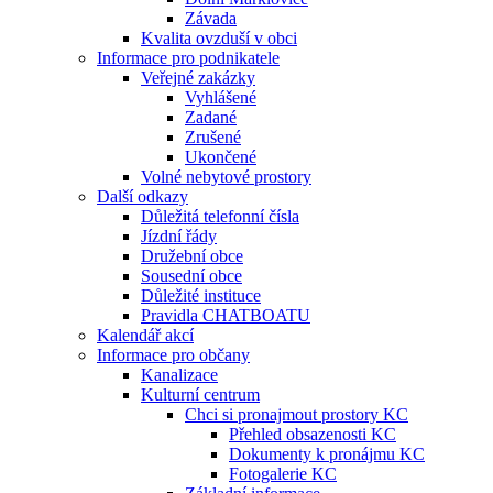
Závada
Kvalita ovzduší v obci
Informace pro podnikatele
Veřejné zakázky
Vyhlášené
Zadané
Zrušené
Ukončené
Volné nebytové prostory
Další odkazy
Důležitá telefonní čísla
Jízdní řády
Družební obce
Sousední obce
Důležité instituce
Pravidla CHATBOATU
Kalendář akcí
Informace pro občany
Kanalizace
Kulturní centrum
Chci si pronajmout prostory KC
Přehled obsazenosti KC
Dokumenty k pronájmu KC
Fotogalerie KC