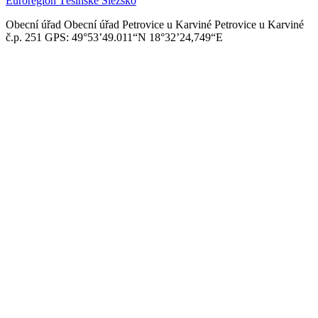
Euroregion Těšínské Slezsko
Obecní úřad
Obecní úřad Petrovice u Karviné
Petrovice u Karviné
č.p. 251
GPS: 49°53’49.011“N
18°32’24,749“E