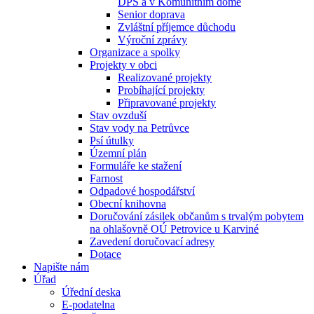
DPS a v Komunitním domě
Senior doprava
Zvláštní příjemce důchodu
Výroční zprávy
Organizace a spolky
Projekty v obci
Realizované projekty
Probíhající projekty
Připravované projekty
Stav ovzduší
Stav vody na Petrůvce
Psí útulky
Územní plán
Formuláře ke stažení
Farnost
Odpadové hospodářství
Obecní knihovna
Doručování zásilek občanům s trvalým pobytem
na ohlašovně OÚ Petrovice u Karviné
Zavedení doručovací adresy
Dotace
Napište nám
Úřad
Úřední deska
E-podatelna