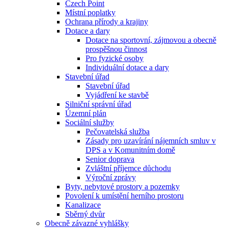
Czech Point
Místní poplatky
Ochrana přírody a krajiny
Dotace a dary
Dotace na sportovní, zájmovou a obecně
prospěšnou činnost
Pro fyzické osoby
Individuální dotace a dary
Stavební úřad
Stavební úřad
Vyjádření ke stavbě
Silniční správní úřad
Územní plán
Sociální služby
Pečovatelská služba
Zásady pro uzavírání nájemních smluv v
DPS a v Komunitním domě
Senior doprava
Zvláštní příjemce důchodu
Výroční zprávy
Byty, nebytové prostory a pozemky
Povolení k umístění herního prostoru
Kanalizace
Sběrný dvůr
Obecně závazné vyhlášky