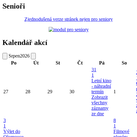
Senioři
Zjednodušená verze stránek nejen pro seniory
Kalendář akcí
Srpen
2026
Po
Út
St
Čt
Pá
So
31
1
Letní kino
- náhradní
27
28
29
30
termín
1
Zobrazit
všechny
záznamy
ze dne
3
8
1
1
Výlet do
Filmové
Olomouce
plenéry