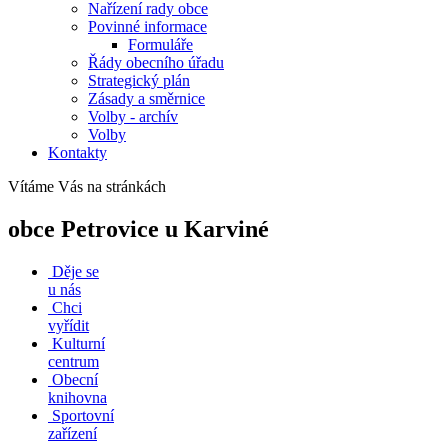
Nařízení rady obce
Povinné informace
Formuláře
Řády obecního úřadu
Strategický plán
Zásady a směrnice
Volby - archív
Volby
Kontakty
Vítáme Vás na stránkách
obce Petrovice u Karviné
Děje se
u nás
Chci
vyřídit
Kulturní
centrum
Obecní
knihovna
Sportovní
zařízení