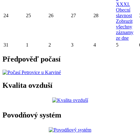
XXXI.
Obecní
24
25
26
27
28
slavnost
Zobrazit
všechny
záznamy
ze dne
31
1
2
3
4
5
Předpověď počasí
Kvalita ovzduší
Povodňový systém