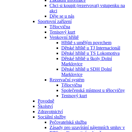
Základní informace
Chci si koupit (rezervovat) vstupenku na
akci
Děje se u nás
Sportovní zařízení
Tělocvična
Tenisový kurt
Venkovní hřiště
Hřiště s umělým povrchem
Dětské hřiště u TJ Internacionál
Dětské hřiště u TS Lokomotiva
Dětské hřiště u školy Dolní
Marklovice
Dětské hřiště u SDH Dolní
Marklovice
Rezervační systém
Tělocvična
Společenská místnost u tělocvičny
Tenisový kurt
Povodně
Školství
Zdravotnictví
Sociální služby
Pečovatelská služba
Zásady pro uzavírání nájemních smluv v