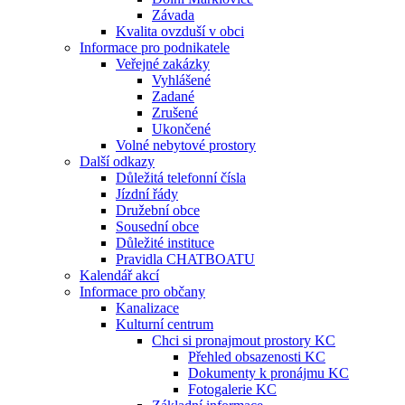
Závada
Kvalita ovzduší v obci
Informace pro podnikatele
Veřejné zakázky
Vyhlášené
Zadané
Zrušené
Ukončené
Volné nebytové prostory
Další odkazy
Důležitá telefonní čísla
Jízdní řády
Družební obce
Sousední obce
Důležité instituce
Pravidla CHATBOATU
Kalendář akcí
Informace pro občany
Kanalizace
Kulturní centrum
Chci si pronajmout prostory KC
Přehled obsazenosti KC
Dokumenty k pronájmu KC
Fotogalerie KC