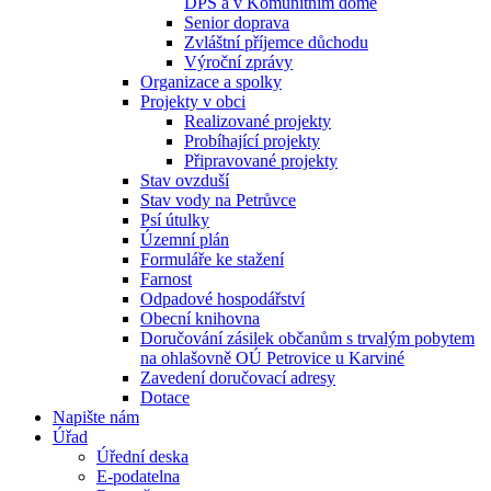
DPS a v Komunitním domě
Senior doprava
Zvláštní příjemce důchodu
Výroční zprávy
Organizace a spolky
Projekty v obci
Realizované projekty
Probíhající projekty
Připravované projekty
Stav ovzduší
Stav vody na Petrůvce
Psí útulky
Územní plán
Formuláře ke stažení
Farnost
Odpadové hospodářství
Obecní knihovna
Doručování zásilek občanům s trvalým pobytem
na ohlašovně OÚ Petrovice u Karviné
Zavedení doručovací adresy
Dotace
Napište nám
Úřad
Úřední deska
E-podatelna