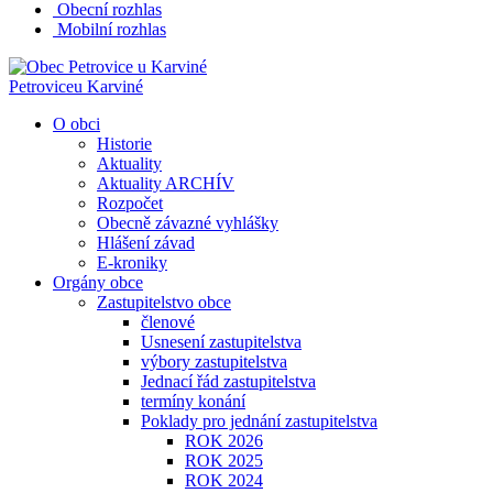
Obecní rozhlas
Mobilní rozhlas
Petrovice
u Karviné
O obci
Historie
Aktuality
Aktuality ARCHÍV
Rozpočet
Obecně závazné vyhlášky
Hlášení závad
E-kroniky
Orgány obce
Zastupitelstvo obce
členové
Usnesení zastupitelstva
výbory zastupitelstva
Jednací řád zastupitelstva
termíny konání
Poklady pro jednání zastupitelstva
ROK 2026
ROK 2025
ROK 2024