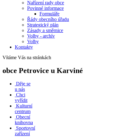
Nařízení rady obce
Povinné informace
Formuláře
Řády obecního úřadu
Strategický plán
Zásady a směrnice
Volby - archív
Volby
Kontakty
Vítáme Vás na stránkách
obce Petrovice u Karviné
Děje se
u nás
Chci
vyřídit
Kulturní
centrum
Obecní
knihovna
Sportovní
zařízení