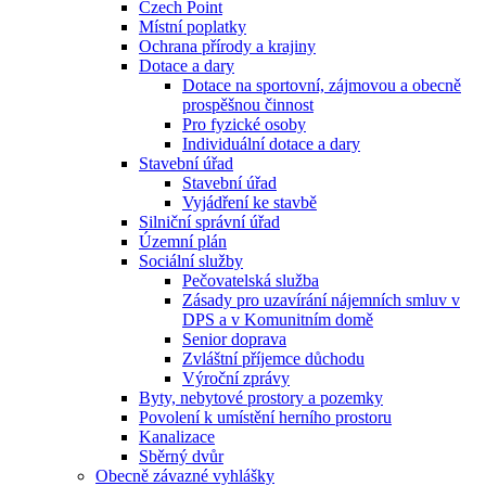
Czech Point
Místní poplatky
Ochrana přírody a krajiny
Dotace a dary
Dotace na sportovní, zájmovou a obecně
prospěšnou činnost
Pro fyzické osoby
Individuální dotace a dary
Stavební úřad
Stavební úřad
Vyjádření ke stavbě
Silniční správní úřad
Územní plán
Sociální služby
Pečovatelská služba
Zásady pro uzavírání nájemních smluv v
DPS a v Komunitním domě
Senior doprava
Zvláštní příjemce důchodu
Výroční zprávy
Byty, nebytové prostory a pozemky
Povolení k umístění herního prostoru
Kanalizace
Sběrný dvůr
Obecně závazné vyhlášky