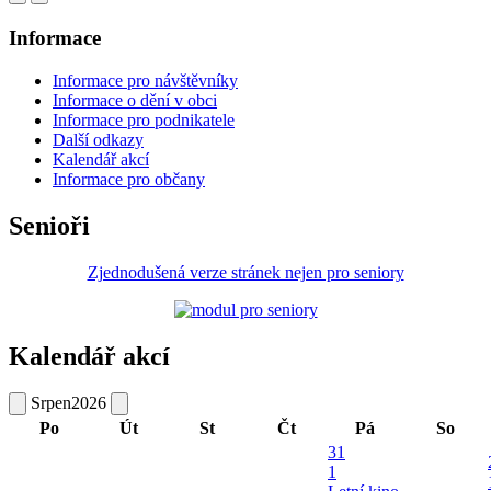
Informace
Informace pro návštěvníky
Informace o dění v obci
Informace pro podnikatele
Další odkazy
Kalendář akcí
Informace pro občany
Senioři
Zjednodušená verze stránek nejen pro seniory
Kalendář akcí
Srpen
2026
Po
Út
St
Čt
Pá
So
31
1