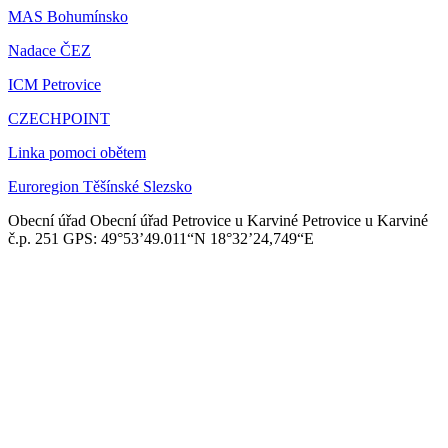
MAS Bohumínsko
Nadace ČEZ
ICM Petrovice
CZECHPOINT
Linka pomoci obětem
Euroregion Těšínské Slezsko
Obecní úřad
Obecní úřad Petrovice u Karviné
Petrovice u Karviné
č.p. 251
GPS: 49°53’49.011“N
18°32’24,749“E