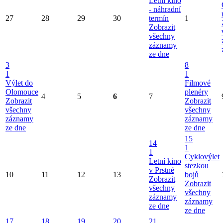
Letní kino
- náhradní
27
28
29
30
termín
1
Zobrazit
všechny
záznamy
ze dne
3
8
1
1
Výlet do
Filmové
Olomouce
plenéry
4
5
6
7
Zobrazit
Zobrazit
všechny
všechny
záznamy
záznamy
ze dne
ze dne
15
14
1
1
Cyklovýlet
Letní kino
stezkou
v Prstné
10
11
12
13
bojů
Zobrazit
Zobrazit
všechny
všechny
záznamy
záznamy
ze dne
ze dne
17
18
19
20
21