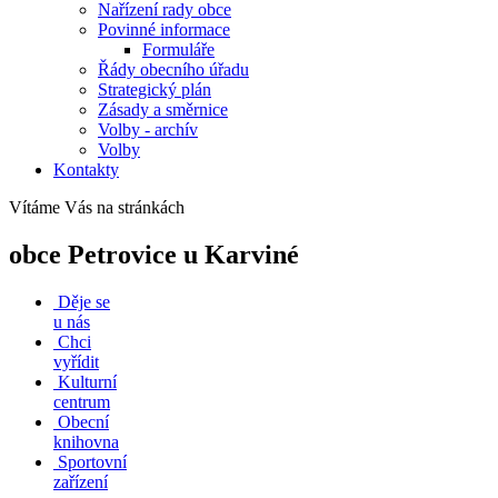
Nařízení rady obce
Povinné informace
Formuláře
Řády obecního úřadu
Strategický plán
Zásady a směrnice
Volby - archív
Volby
Kontakty
Vítáme Vás na stránkách
obce Petrovice u Karviné
Děje se
u nás
Chci
vyřídit
Kulturní
centrum
Obecní
knihovna
Sportovní
zařízení