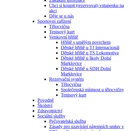
Základní informace
Chci si koupit (rezervovat) vstupenku na
akci
Děje se u nás
Sportovní zařízení
Tělocvična
Tenisový kurt
Venkovní hřiště
Hřiště s umělým povrchem
Dětské hřiště u TJ Internacionál
Dětské hřiště u TS Lokomotiva
Dětské hřiště u školy Dolní
Marklovice
Dětské hřiště u SDH Dolní
Marklovice
Rezervační systém
Tělocvična
Společenská místnost u tělocvičny
Tenisový kurt
Povodně
Školství
Zdravotnictví
Sociální služby
Pečovatelská služba
Zásady pro uzavírání nájemních smluv v