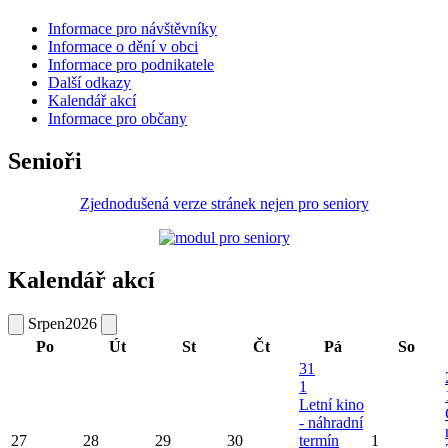
Informace pro návštěvníky
Informace o dění v obci
Informace pro podnikatele
Další odkazy
Kalendář akcí
Informace pro občany
Senioři
Zjednodušená verze stránek nejen pro seniory
Kalendář akcí
Srpen
2026
Po
Út
St
Čt
Pá
So
31
1
Letní kino
- náhradní
27
28
29
30
termín
1