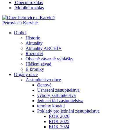
Obecní rozhlas
Mobilní rozhlas
Petrovice
u Karviné
O obci
Historie
Aktuality
Aktuality ARCHÍV
Rozpočet
Obecně závazné vyhlášky
Hlášení závad
E-kroniky
Orgány obce
Zastupitelstvo obce
členové
Usnesení zastupitelstva
výbory zastupitelstva
Jednací řád zastupitelstva
termíny konání
Poklady pro jednání zastupitelstva
ROK 2026
ROK 2025
ROK 2024