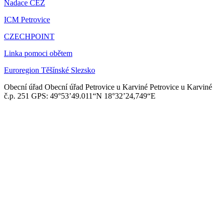
Nadace ČEZ
ICM Petrovice
CZECHPOINT
Linka pomoci obětem
Euroregion Těšínské Slezsko
Obecní úřad
Obecní úřad Petrovice u Karviné
Petrovice u Karviné
č.p. 251
GPS: 49°53’49.011“N
18°32’24,749“E