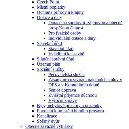
Czech Point
Místní poplatky
Ochrana přírody a krajiny
Dotace a dary
Dotace na sportovní, zájmovou a obecně
prospěšnou činnost
Pro fyzické osoby
Individuální dotace a dary
Stavební úřad
Stavební úřad
Vyjádření ke stavbě
Silniční správní úřad
Územní plán
Sociální služby
Pečovatelská služba
Zásady pro uzavírání nájemních smluv v
DPS a v Komunitním domě
Senior doprava
Zvláštní příjemce důchodu
Výroční zprávy
Byty, nebytové prostory a pozemky
Povolení k umístění herního prostoru
Kanalizace
Sběrný dvůr
Obecně závazné vyhlášky