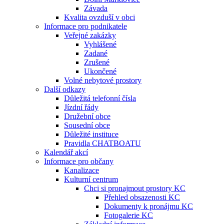
Závada
Kvalita ovzduší v obci
Informace pro podnikatele
Veřejné zakázky
Vyhlášené
Zadané
Zrušené
Ukončené
Volné nebytové prostory
Další odkazy
Důležitá telefonní čísla
Jízdní řády
Družební obce
Sousední obce
Důležité instituce
Pravidla CHATBOATU
Kalendář akcí
Informace pro občany
Kanalizace
Kulturní centrum
Chci si pronajmout prostory KC
Přehled obsazenosti KC
Dokumenty k pronájmu KC
Fotogalerie KC