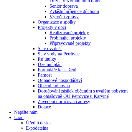
DPS a v Komunitním domě
Senior doprava
Zvláštní příjemce důchodu
Výroční zprávy
Organizace a spolky
Projekty v obci
Realizované projekty
Probíhající projekty
Připravované projekty
Stav ovzduší
Stav vody na Petrůvce
Psí útulky
Územní plán
Formuláře ke stažení
Farnost
Odpadové hospodářství
Obecní knihovna
Doručování zásilek občanům s trvalým pobytem
na ohlašovně OÚ Petrovice u Karviné
Zavedení doručovací adresy
Dotace
Napište nám
Úřad
Úřední deska
E-podatelna