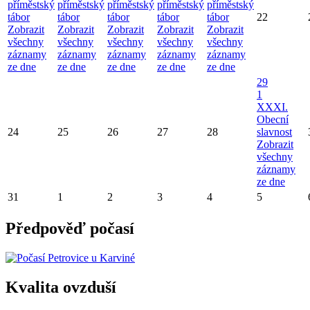
příměstský
příměstský
příměstský
příměstský
příměstský
tábor
tábor
tábor
tábor
tábor
22
Zobrazit
Zobrazit
Zobrazit
Zobrazit
Zobrazit
všechny
všechny
všechny
všechny
všechny
záznamy
záznamy
záznamy
záznamy
záznamy
ze dne
ze dne
ze dne
ze dne
ze dne
29
1
XXXI.
Obecní
24
25
26
27
28
slavnost
Zobrazit
všechny
záznamy
ze dne
31
1
2
3
4
5
Předpověď počasí
Kvalita ovzduší