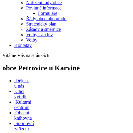
Nařízení rady obce
Povinné informace
Formuláře
Řády obecního úřadu
Strategický plán
Zásady a směrnice
Volby - archív
Volby
Kontakty
Vítáme Vás na stránkách
obce Petrovice u Karviné
Děje se
u nás
Chci
vyřídit
Kulturní
centrum
Obecní
knihovna
Sportovní
zařízení