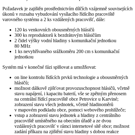
Požadavek je zajištěn prostřednictvím dílčích vzájemně souvisejících
úkonů v rozsahu vybudování vysílacího řídícího pracoviště
varovného systému a 2 ks vzdálených pracovišť, dále:
120 ks venkovních obousměrných hlásičů
300 ks reproduktorů k bezdrátovým hlásičům
2 čidel výšky vodní hladiny s komunikační jednotkou
80 MHz
1 ks nevyhřívaného srážkoměru 200 cm s komunikační
jednotkou
Systém má v konečné fázi splňovat a umožňovat:
on line kontrolu řídících prvků technologie a obousměrných
hlásičů;
možnost dálkově zjišťovat provozuschopnost hlásičů, včetně
stavu napájení, i kapacitu baterií, vše se zpětným přenosem
na centrální řídící pracoviště obce Petrovice u Karviné;
zobrazení stavu všech jednotek, včetně hladinoměrů
v mapovém podkladu obce, pomoci webového prohlížeče;
vstup a zobrazení stavu jednotek a hladiny z centrálního
pracoviště umístěného na obecním úřadě a ze dvou
vzdálených pracovišť v rámci internetové sítě obce; možnost
zadání příkazu na zjištění stavu hladiny s dobou reakce