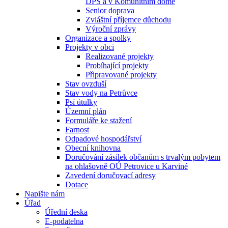
DPS a v Komunitním domě
Senior doprava
Zvláštní příjemce důchodu
Výroční zprávy
Organizace a spolky
Projekty v obci
Realizované projekty
Probíhající projekty
Připravované projekty
Stav ovzduší
Stav vody na Petrůvce
Psí útulky
Územní plán
Formuláře ke stažení
Farnost
Odpadové hospodářství
Obecní knihovna
Doručování zásilek občanům s trvalým pobytem
na ohlašovně OÚ Petrovice u Karviné
Zavedení doručovací adresy
Dotace
Napište nám
Úřad
Úřední deska
E-podatelna