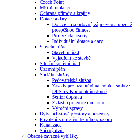
Czech Point
Místní poplatky
Ochrana přírody a krajiny
Dotace a dary
Dotace na sportovní, zájmovou a obecně
prospěšnou činnost
Pro fyzické osoby
Individuální dotace a dary
Stavební úřad
Stavební úřad
Vyjádření ke stavbě
Silniční správní úřad
Územní plán
Sociální služby
Pečovatelská služba
Zásady pro uzavírání nájemních smluv v
DPS a v Komunitním domě
Senior doprava
Zvláštní příjemce důchodu
Výroční zprávy
Byty, nebytové prostory a pozemky
Povolení k umístění herního prostoru
Kanalizace
Sběrný dvůr
Obecně závazné vyhlášky