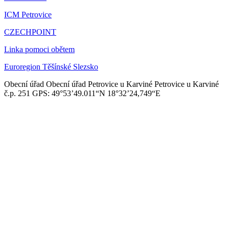
ICM Petrovice
CZECHPOINT
Linka pomoci obětem
Euroregion Těšínské Slezsko
Obecní úřad
Obecní úřad Petrovice u Karviné
Petrovice u Karviné
č.p. 251
GPS: 49°53’49.011“N
18°32’24,749“E