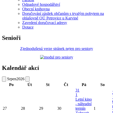
Odpadové hospodářství
Obecní knihovna
Doručování zásilek občanům s trvalým pobytem na
ohlašovně OÚ Petrovice u Karviné
Zavedení doručovací adresy
Dotace
Senioři
Zjednodušená verze stránek nejen pro seniory
Kalendář akcí
Srpen
2026
Po
Út
St
Čt
Pá
So
31
1
Letní kino
- náhradní
27
28
29
30
termín
1
Zobrazit