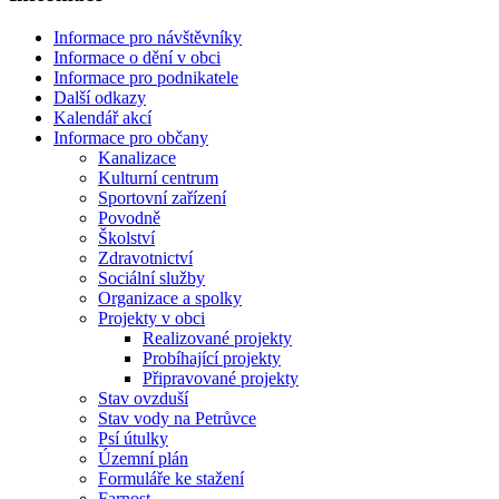
Informace pro návštěvníky
Informace o dění v obci
Informace pro podnikatele
Další odkazy
Kalendář akcí
Informace pro občany
Kanalizace
Kulturní centrum
Sportovní zařízení
Povodně
Školství
Zdravotnictví
Sociální služby
Organizace a spolky
Projekty v obci
Realizované projekty
Probíhající projekty
Připravované projekty
Stav ovzduší
Stav vody na Petrůvce
Psí útulky
Územní plán
Formuláře ke stažení
Farnost