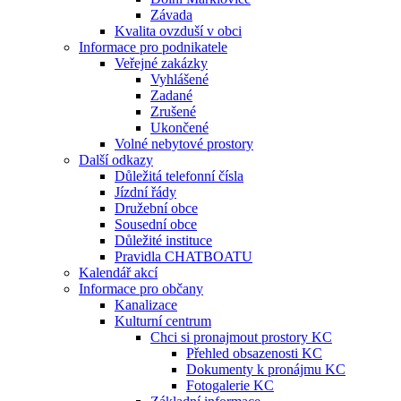
Závada
Kvalita ovzduší v obci
Informace pro podnikatele
Veřejné zakázky
Vyhlášené
Zadané
Zrušené
Ukončené
Volné nebytové prostory
Další odkazy
Důležitá telefonní čísla
Jízdní řády
Družební obce
Sousední obce
Důležité instituce
Pravidla CHATBOATU
Kalendář akcí
Informace pro občany
Kanalizace
Kulturní centrum
Chci si pronajmout prostory KC
Přehled obsazenosti KC
Dokumenty k pronájmu KC
Fotogalerie KC