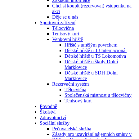
Základní informace
Chci si koupit (rezervovat) vstupenku na
akci
Děje se u nás
Sportovní zařízení
Tělocvična
Tenisový kurt
Venkovní hřiště
Hřiště s umělým povrchem
Dětské hřiště u TJ Internacionál
Dětské hřiště u TS Lokomotiva
Dětské hřiště u školy Dolní
Marklovice
Dětské hřiště u SDH Dolní
Marklovice
Rezervační systém
Tělocvična
Společenská místnost u tělocvičny
Tenisový kurt
Povodně
Školství
Zdravotnictví
Sociální služby
Pečovatelská služba
Zásady pro uzavírání nájemních smluv v