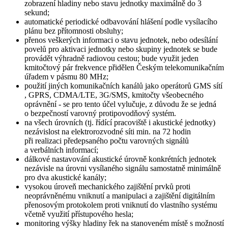
zobrazení hladiny nebo stavu jednotky maximálně do 3
sekund;
automatické periodické odbavování hlášení podle vysílacího
plánu bez přítomnosti obsluhy;
přenos veškerých informaci o stavu jednotek, nebo odesílání
povelů pro aktivaci jednotky nebo skupiny jednotek se bude
provádět výhradně radiovou cestou; bude využit jeden
kmitočtový pár frekvence přidělen Českým telekomunikačním
úřadem v pásmu 80 MHz;
použití jiných komunikačních kanálů jako operátorů GMS sítí
, GPRS, CDMA/LTE, 3G/SMS, kmitočty všeobecného
oprávnění - se pro tento účel vylučuje, z důvodu že se jedná
o bezpečností varovný protipovodňový systém.
na všech úrovních (tj. řídící pracoviště i akustické jednotky)
nezávislost na elektrorozvodné síti min. na 72 hodin
při realizaci předepsaného počtu varovných signálů
a verbálních informací;
dálkové nastavování akustické úrovně konkrétních jednotek
nezávisle na úrovni vysílaného signálu samostatně minimálně
pro dva akustické kanály;
vysokou úroveň mechanického zajištění prvků proti
neoprávněnému vniknutí a manipulaci a zajištění digitálním
přenosovým protokolem proti vniknutí do vlastního systému
včetně využití přístupového hesla;
monitoring výšky hladiny řek na stanoveném místě s možností