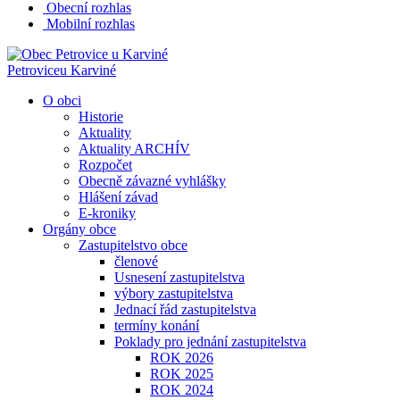
Obecní rozhlas
Mobilní rozhlas
Petrovice
u Karviné
O obci
Historie
Aktuality
Aktuality ARCHÍV
Rozpočet
Obecně závazné vyhlášky
Hlášení závad
E-kroniky
Orgány obce
Zastupitelstvo obce
členové
Usnesení zastupitelstva
výbory zastupitelstva
Jednací řád zastupitelstva
termíny konání
Poklady pro jednání zastupitelstva
ROK 2026
ROK 2025
ROK 2024