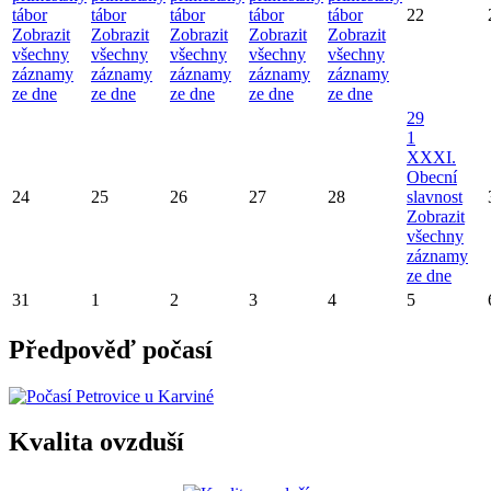
tábor
tábor
tábor
tábor
tábor
22
Zobrazit
Zobrazit
Zobrazit
Zobrazit
Zobrazit
všechny
všechny
všechny
všechny
všechny
záznamy
záznamy
záznamy
záznamy
záznamy
ze dne
ze dne
ze dne
ze dne
ze dne
29
1
XXXI.
Obecní
24
25
26
27
28
slavnost
Zobrazit
všechny
záznamy
ze dne
31
1
2
3
4
5
Předpověď počasí
Kvalita ovzduší