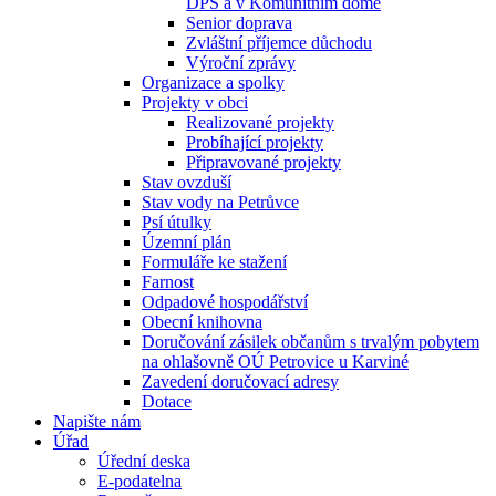
DPS a v Komunitním domě
Senior doprava
Zvláštní příjemce důchodu
Výroční zprávy
Organizace a spolky
Projekty v obci
Realizované projekty
Probíhající projekty
Připravované projekty
Stav ovzduší
Stav vody na Petrůvce
Psí útulky
Územní plán
Formuláře ke stažení
Farnost
Odpadové hospodářství
Obecní knihovna
Doručování zásilek občanům s trvalým pobytem
na ohlašovně OÚ Petrovice u Karviné
Zavedení doručovací adresy
Dotace
Napište nám
Úřad
Úřední deska
E-podatelna