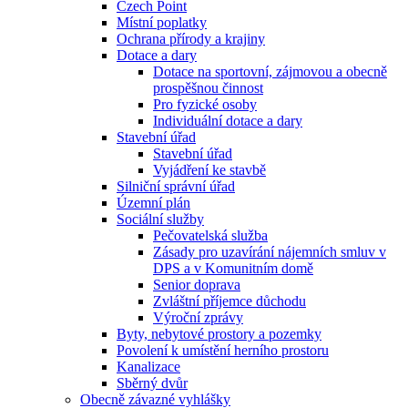
Czech Point
Místní poplatky
Ochrana přírody a krajiny
Dotace a dary
Dotace na sportovní, zájmovou a obecně
prospěšnou činnost
Pro fyzické osoby
Individuální dotace a dary
Stavební úřad
Stavební úřad
Vyjádření ke stavbě
Silniční správní úřad
Územní plán
Sociální služby
Pečovatelská služba
Zásady pro uzavírání nájemních smluv v
DPS a v Komunitním domě
Senior doprava
Zvláštní příjemce důchodu
Výroční zprávy
Byty, nebytové prostory a pozemky
Povolení k umístění herního prostoru
Kanalizace
Sběrný dvůr
Obecně závazné vyhlášky