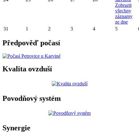
Zobrazit
všechny
záznamy
ze dne
31
1
2
3
4
5
Předpověď počasí
Kvalita ovzduší
Povodňový systém
Synergie