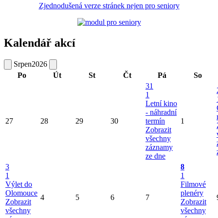
Zjednodušená verze stránek nejen pro seniory
Kalendář akcí
Srpen
2026
Po
Út
St
Čt
Pá
So
31
1
Letní kino
- náhradní
27
28
29
30
termín
1
Zobrazit
všechny
záznamy
ze dne
3
8
1
1
Výlet do
Filmové
Olomouce
plenéry
4
5
6
7
Zobrazit
Zobrazit
všechny
všechny