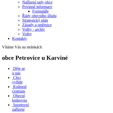
Nařízení rady obce
Povinné informace
Formuláře
Řády obecního úřadu
Strategický plán
Zásady a směrnice
Volby - archív
Volby
Kontakty
Vítáme Vás na stránkách
obce Petrovice u Karviné
Děje se
u nás
Chci
vyřídit
Kulturní
centrum
Obecní
knihovna
Sportovní
zařízení