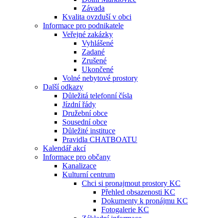
Závada
Kvalita ovzduší v obci
Informace pro podnikatele
Veřejné zakázky
Vyhlášené
Zadané
Zrušené
Ukončené
Volné nebytové prostory
Další odkazy
Důležitá telefonní čísla
Jízdní řády
Družební obce
Sousední obce
Důležité instituce
Pravidla CHATBOATU
Kalendář akcí
Informace pro občany
Kanalizace
Kulturní centrum
Chci si pronajmout prostory KC
Přehled obsazenosti KC
Dokumenty k pronájmu KC
Fotogalerie KC