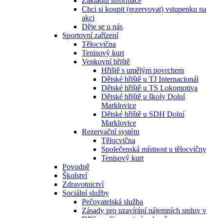
Základní informace
Chci si koupit (rezervovat) vstupenku na
akci
Děje se u nás
Sportovní zařízení
Tělocvična
Tenisový kurt
Venkovní hřiště
Hřiště s umělým povrchem
Dětské hřiště u TJ Internacionál
Dětské hřiště u TS Lokomotiva
Dětské hřiště u školy Dolní
Marklovice
Dětské hřiště u SDH Dolní
Marklovice
Rezervační systém
Tělocvična
Společenská místnost u tělocvičny
Tenisový kurt
Povodně
Školství
Zdravotnictví
Sociální služby
Pečovatelská služba
Zásady pro uzavírání nájemních smluv v