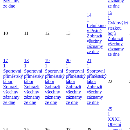
záznamy
záznamy
ze dne
ze dne
15
14
1
1
Cyklovýlet
Letní kino
stezkou
v Prstné
10
11
12
13
bojů
Zobrazit
Zobrazit
všechny
všechny
záznamy
záznamy
ze dne
ze dne
17
18
19
20
21
1
1
1
1
1
Sportovní
Sportovní
Sportovní
Sportovní
Sportovní
příměstský
příměstský
příměstský
příměstský
příměstský
tábor
tábor
tábor
tábor
tábor
22
Zobrazit
Zobrazit
Zobrazit
Zobrazit
Zobrazit
všechny
všechny
všechny
všechny
všechny
záznamy
záznamy
záznamy
záznamy
záznamy
ze dne
ze dne
ze dne
ze dne
ze dne
29
1
XXXI.
Obecní
24
25
26
27
28
slavnost