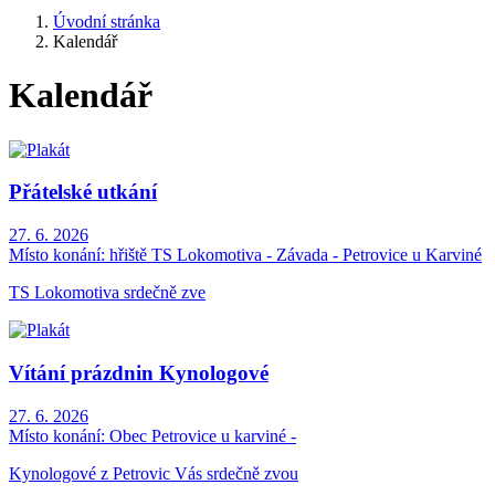
Úvodní stránka
Kalendář
Kalendář
Přátelské utkání
27. 6. 2026
Místo konání:
hřiště TS Lokomotiva - Závada - Petrovice u Karviné
TS Lokomotiva srdečně zve
Vítání prázdnin Kynologové
27. 6. 2026
Místo konání:
Obec Petrovice u karviné -
Kynologové z Petrovic Vás srdečně zvou