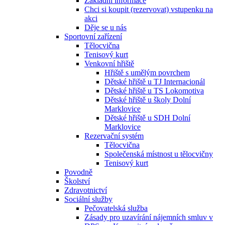
Základní informace
Chci si koupit (rezervovat) vstupenku na
akci
Děje se u nás
Sportovní zařízení
Tělocvična
Tenisový kurt
Venkovní hřiště
Hřiště s umělým povrchem
Dětské hřiště u TJ Internacionál
Dětské hřiště u TS Lokomotiva
Dětské hřiště u školy Dolní
Marklovice
Dětské hřiště u SDH Dolní
Marklovice
Rezervační systém
Tělocvična
Společenská místnost u tělocvičny
Tenisový kurt
Povodně
Školství
Zdravotnictví
Sociální služby
Pečovatelská služba
Zásady pro uzavírání nájemních smluv v