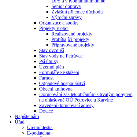
DPS a v Komunitním domě
Senior doprava
Zvláštní příjemce důchodu
Výroční zprávy
Organizace a spolky
Projekty v obci
Realizované projekty
Probíhající projekty
Připravované projekty
Stav ovzduší
Stav vody na Petrůvce
Psí útulky
Územní plán
Formuláře ke stažení
Farnost
Odpadové hospodářství
Obecní knihovna
Doručování zásilek občanům s trvalým pobytem
na ohlašovně OÚ Petrovice u Karviné
Zavedení doručovací adresy
Dotace
Napište nám
Úřad
Úřední deska
E-podatelna