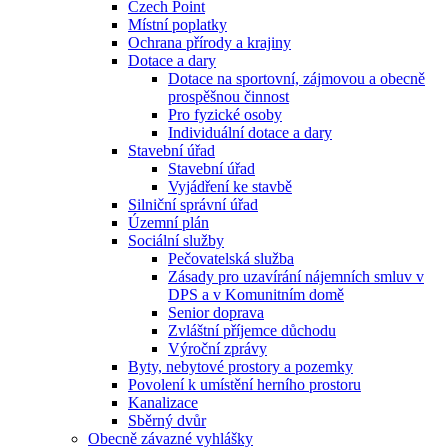
Czech Point
Místní poplatky
Ochrana přírody a krajiny
Dotace a dary
Dotace na sportovní, zájmovou a obecně
prospěšnou činnost
Pro fyzické osoby
Individuální dotace a dary
Stavební úřad
Stavební úřad
Vyjádření ke stavbě
Silniční správní úřad
Územní plán
Sociální služby
Pečovatelská služba
Zásady pro uzavírání nájemních smluv v
DPS a v Komunitním domě
Senior doprava
Zvláštní příjemce důchodu
Výroční zprávy
Byty, nebytové prostory a pozemky
Povolení k umístění herního prostoru
Kanalizace
Sběrný dvůr
Obecně závazné vyhlášky