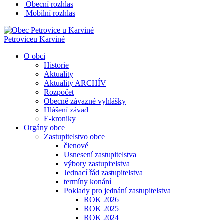
Obecní rozhlas
Mobilní rozhlas
Petrovice
u Karviné
O obci
Historie
Aktuality
Aktuality ARCHÍV
Rozpočet
Obecně závazné vyhlášky
Hlášení závad
E-kroniky
Orgány obce
Zastupitelstvo obce
členové
Usnesení zastupitelstva
výbory zastupitelstva
Jednací řád zastupitelstva
termíny konání
Poklady pro jednání zastupitelstva
ROK 2026
ROK 2025
ROK 2024