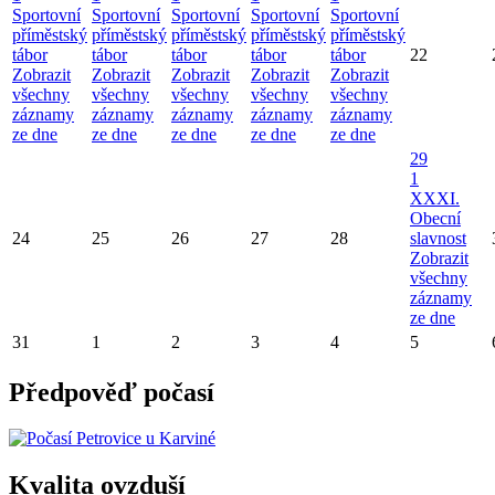
Sportovní
Sportovní
Sportovní
Sportovní
Sportovní
příměstský
příměstský
příměstský
příměstský
příměstský
tábor
tábor
tábor
tábor
tábor
22
Zobrazit
Zobrazit
Zobrazit
Zobrazit
Zobrazit
všechny
všechny
všechny
všechny
všechny
záznamy
záznamy
záznamy
záznamy
záznamy
ze dne
ze dne
ze dne
ze dne
ze dne
29
1
XXXI.
Obecní
24
25
26
27
28
slavnost
Zobrazit
všechny
záznamy
ze dne
31
1
2
3
4
5
Předpověď počasí
Kvalita ovzduší