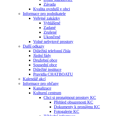
Závada
Kvalita ovzduší v obci
Informace pro podnikatele
Veřejné zakázky
Vyhlášené
Zadané
Zrušené
Ukončené
Volné nebytové prostory
Další odkazy
Důležitá telefonní čísla
Jízdní řády
Družební obce
Sousední obce
Důležité instituce
Pravidla CHATBOATU
Kalendář akcí
Informace pro občany
Kanalizace
Kulturní centrum
Chci si pronajmout prostory KC
Přehled obsazenosti KC
Dokumenty k pronájmu KC
Fotogalerie KC