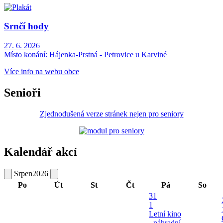
Srnčí hody
27. 6. 2026
Místo konání:
Hájenka-Prstná - Petrovice u Karviné
Více info na webu obce
Senioři
Zjednodušená verze stránek nejen pro seniory
Kalendář akcí
Srpen
2026
Po
Út
St
Čt
Pá
So
31
1
Letní kino
- náhradní