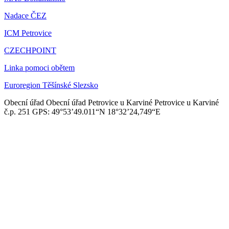
Nadace ČEZ
ICM Petrovice
CZECHPOINT
Linka pomoci obětem
Euroregion Těšínské Slezsko
Obecní úřad
Obecní úřad Petrovice u Karviné
Petrovice u Karviné
č.p. 251
GPS: 49°53’49.011“N
18°32’24,749“E