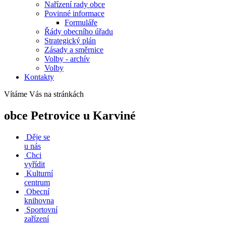
Nařízení rady obce
Povinné informace
Formuláře
Řády obecního úřadu
Strategický plán
Zásady a směrnice
Volby - archív
Volby
Kontakty
Vítáme Vás na stránkách
obce Petrovice u Karviné
Děje se
u nás
Chci
vyřídit
Kulturní
centrum
Obecní
knihovna
Sportovní
zařízení