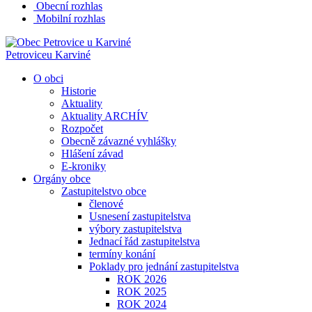
Obecní rozhlas
Mobilní rozhlas
Petrovice
u Karviné
O obci
Historie
Aktuality
Aktuality ARCHÍV
Rozpočet
Obecně závazné vyhlášky
Hlášení závad
E-kroniky
Orgány obce
Zastupitelstvo obce
členové
Usnesení zastupitelstva
výbory zastupitelstva
Jednací řád zastupitelstva
termíny konání
Poklady pro jednání zastupitelstva
ROK 2026
ROK 2025
ROK 2024