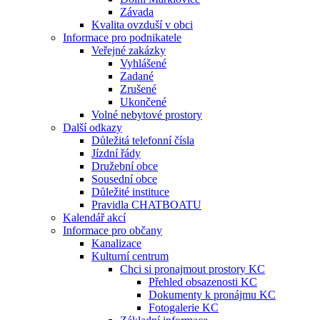
Závada
Kvalita ovzduší v obci
Informace pro podnikatele
Veřejné zakázky
Vyhlášené
Zadané
Zrušené
Ukončené
Volné nebytové prostory
Další odkazy
Důležitá telefonní čísla
Jízdní řády
Družební obce
Sousední obce
Důležité instituce
Pravidla CHATBOATU
Kalendář akcí
Informace pro občany
Kanalizace
Kulturní centrum
Chci si pronajmout prostory KC
Přehled obsazenosti KC
Dokumenty k pronájmu KC
Fotogalerie KC