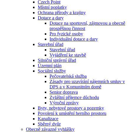
Czech Point
Místní poplatky
Ochrana přírody a krajiny
Dotace a dary
Dotace na sportovní, zájmovou a obecně
prospěšnou činnost
Pro fyzické osoby
Individuální dotace a dary
Stavební úřad
Stavební úřad
Vyjádření ke stavbě
Silniční správní úřad
Územní plán
Sociální služby
Pečovatelská služba
Zásady pro uzavírání nájemních smluv v
DPS a v Komunitním domě
Senior doprava
Zvláštní příjemce důchodu
Výroční zprávy
Byty, nebytové prostory a pozemky
Povolení k umístění herního prostoru
Kanalizace
Sběrný dvůr
Obecně závazné vyhlášky