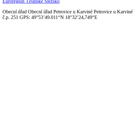
Euroregion Těšínské Slezsko
Obecní úřad
Obecní úřad Petrovice u Karviné
Petrovice u Karviné
č.p. 251
GPS: 49°53’49.011“N
18°32’24,749“E