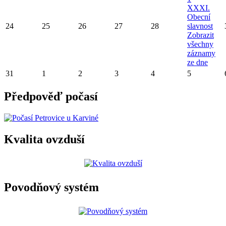
XXXI.
Obecní
24
25
26
27
28
slavnost
Zobrazit
všechny
záznamy
ze dne
31
1
2
3
4
5
Předpověď počasí
Kvalita ovzduší
Povodňový systém