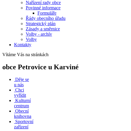
Nařízení rady obce
Povinné informace
Formuláře
Řády obecního úřadu
Strategický plán
Zásady a směrnice
Volby - archív
Volby
Kontakty
Vítáme Vás na stránkách
obce Petrovice u Karviné
Děje se
u nás
Chci
vyřídit
Kulturní
centrum
Obecní
knihovna
Sportovní
zařízení