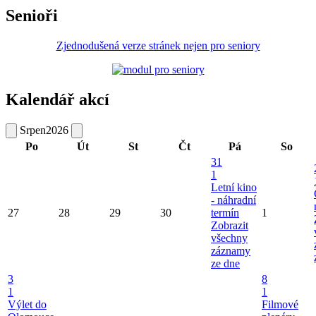
Senioři
Zjednodušená verze stránek nejen pro seniory
Kalendář akcí
Srpen
2026
Po
Út
St
Čt
Pá
So
31
1
Letní kino
- náhradní
27
28
29
30
termín
1
Zobrazit
všechny
záznamy
ze dne
3
8
1
1
Výlet do
Filmové