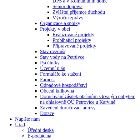
DPS a v Komunitním domě
Senior doprava
Zvláštní příjemce důchodu
Výroční zprávy
Organizace a spolky
Projekty v obci
Realizované projekty
Probíhající projekty
Připravované projekty
Stav ovzduší
Stav vody na Petrůvce
Psí útulky
Územní plán
Formuláře ke stažení
Farnost
Odpadové hospodářství
Obecní knihovna
Doručování zásilek občanům s trvalým pobytem
na ohlašovně OÚ Petrovice u Karviné
Zavedení doručovací adresy
Dotace
Napište nám
Úřad
Úřední deska
E-podatelna