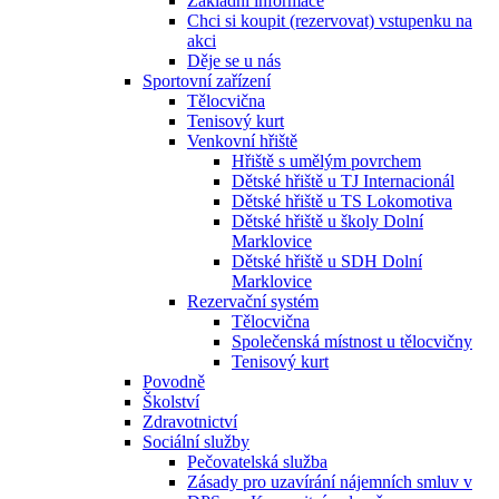
Základní informace
Chci si koupit (rezervovat) vstupenku na
akci
Děje se u nás
Sportovní zařízení
Tělocvična
Tenisový kurt
Venkovní hřiště
Hřiště s umělým povrchem
Dětské hřiště u TJ Internacionál
Dětské hřiště u TS Lokomotiva
Dětské hřiště u školy Dolní
Marklovice
Dětské hřiště u SDH Dolní
Marklovice
Rezervační systém
Tělocvična
Společenská místnost u tělocvičny
Tenisový kurt
Povodně
Školství
Zdravotnictví
Sociální služby
Pečovatelská služba
Zásady pro uzavírání nájemních smluv v